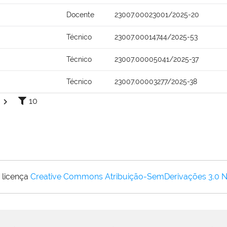
Docente
23007.00023001/2025-20
Técnico
23007.00014744/2025-53
Técnico
23007.00005041/2025-37
Técnico
23007.00003277/2025-38
10
 licença
Creative Commons Atribuição-SemDerivações 3.0 