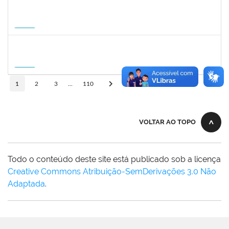
1031572
TALITA ROCHA DE AQUINO
Docente
23007.00012869/2026-41
01/09/2026
30/11/2026
Futuro
1215877
CLAUDIO MANOEL DUARTE DE SOUZA
Docente
23007.00007605/2026-64
21/08/2026
18/11/2026
Futuro
10
1
2
3
...
110
VOLTAR AO TOPO
Todo o conteúdo deste site está publicado sob a licença
Creative Commons Atribuição-SemDerivações 3.0 Não
Adaptada
.