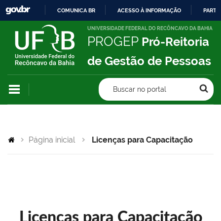
COMUNICA BR
ACESSO À INFORMAÇÃO
PARTI
IR
UNIVERSIDADE FEDERAL DO RECÔNCAVO DA BAHIA
PROGEP
Pró-Reitoria
PARA
O
de Gestão de Pessoas
CONTEÚDO
Buscar no portal
Página inicial
Licenças para Capacitação
Licenças para Capacitação