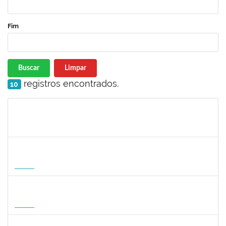
Fim
Buscar
Limpar
registros encontrados.
10
Matrícula
Nome
Cargo
Processo
Início
Fim
Status
1465273
PEDRO AUGUSTO PESSOA LEPIKSON
Docente
23007.00013221/2026-43
16/09/2026
14/12/2026
Futuro
3145188
JESUS CARLOS DELGADO GARCIA
Docente
23007.00004358/2026-45
15/09/2026
13/12/2026
Futuro