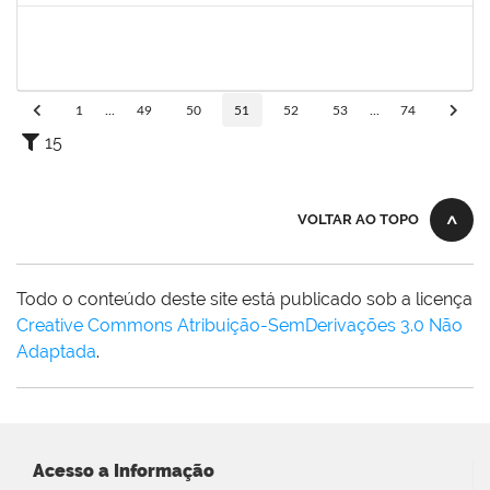
1989914
FABIO JESUS DOS SANTOS
Técnico
23007.00000815/2022-76
08/03/2022
05/06/2022
Concluído
1
...
49
50
51
52
53
...
74
15
VOLTAR AO TOPO
Todo o conteúdo deste site está publicado sob a licença
Creative Commons Atribuição-SemDerivações 3.0 Não
Adaptada
.
Acesso a Informação