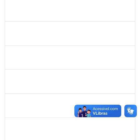
2311794
RAPHAEL MARINHO SIQUEIRA
Técnico
23007.00007224/2022-81
13/04/2022
12/05/2022
Concluído
2257464
LUIZ ANTONIO CONCEICAO DE CARVALHO
Técnico
23007.00004583/2022-93
12/04/2022
10/07/2022
Concluído
1046848
ROSILDA SANTANA DOS SANTOS
Técnico
23007.00004577/2022-61
01/04/2022
29/06/2022
Concluído
1654404
VICTOR AGUIAR SALES
Técnico
23007.00000852/2022-47
15/03/2022
13/06/2022
Concluído
2323935
DELMA FERREIRA DE OLIVEIRA
Técnico
23007.00002329/2022-35
14/03/2022
28/03/2022
Concluído
1557623
VALDEMIR SANTANA DA PAZ
Técnico
23007.00000095/2022-19
14/03/2022
11/06/2022
Concluído