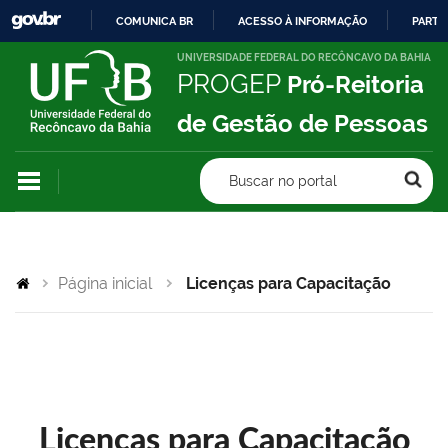
COMUNICA BR
ACESSO À INFORMAÇÃO
PARTI
IR
UNIVERSIDADE FEDERAL DO RECÔNCAVO DA BAHIA
PROGEP
Pró-Reitoria
PARA
O
de Gestão de Pessoas
CONTEÚDO
Buscar no portal
Página inicial
Licenças para Capacitação
Licenças para Capacitação