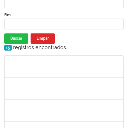
Fim
Buscar
Limpar
registros encontrados.
15
Matrícula
Nome
Cargo
Processo
Início
Fim
Status
1940856
PRISCILA BRASILEIRO SILVA DO NASCIMENTO
Docente
23007.00003524/2022-71
02/05/2022
31/07/2022
Concluído
1557750
NANCI SILVA SANTOS
Técnico
23007.00003734/2022-27
02/05/2022
31/05/2022
Concluído