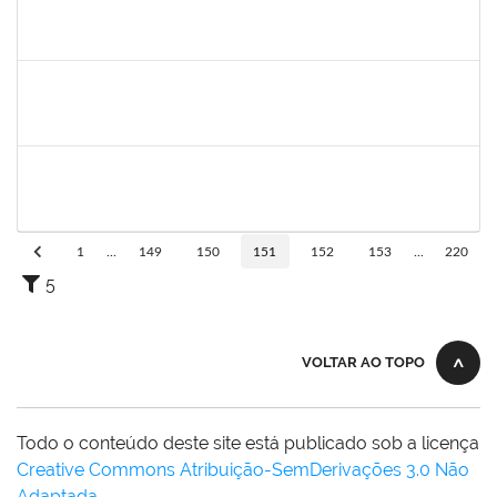
1998214
TAIANA DE ARAUJO CONCEICAO
Técnico
23007.00004082/2022-40
02/05/2022
01/08/2022
Concluído
2175057
EDVALDO DE SOUZA ANDRADE
Técnico
23007.00007819/2022-21
02/05/2022
10/06/2022
Concluído
1838316
ANA CAROLINA SANTANA E SANTANA SANTOS
Técnico
23007.00007623/2022-75
02/05/2022
31/07/2022
Concluído
1
...
149
150
151
152
153
...
220
5
VOLTAR AO TOPO
Todo o conteúdo deste site está publicado sob a licença
Creative Commons Atribuição-SemDerivações 3.0 Não
Adaptada
.