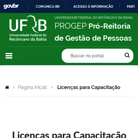
COMUNICA BR
ACESSO À INFORMAÇÃO
PARTI
IR
UNIVERSIDADE FEDERAL DO RECÔNCAVO DA BAHIA
PROGEP
Pró-Reitoria
PARA
O
de Gestão de Pessoas
CONTEÚDO
Buscar no portal
Página inicial
Licenças para Capacitação
Licenças para Capacitação