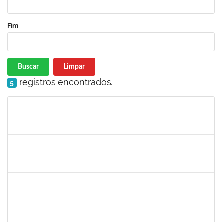
Fim
Buscar
Limpar
registros encontrados.
5
Matrícula
Nome
Cargo
Processo
Início
Fim
Status
1940856
PRISCILA BRASILEIRO SILVA DO NASCIMENTO
Docente
23007.00003524/2022-71
02/05/2022
31/07/2022
Concluído
1557750
NANCI SILVA SANTOS
Técnico
23007.00003734/2022-27
02/05/2022
31/05/2022
Concluído