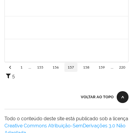
1551476
TANIA CRISTINA FERNANDES DE FREITAS
Docente
23007.00014935/2021-49
14/09/2021
14/12/2021
Concluído
1894080
LUCIANO DA SILVA CRUZ
Técnico
23007.00002176/2021-95
06/09/2021
05/12/2021
Concluído
2261567
JOICE BRUNA DAS GRACAS GONCALVES
Técnico
23007.00010858/2021-33
01/09/2021
30/09/2021
Concluído
1
...
155
156
157
158
159
...
220
5
VOLTAR AO TOPO
Todo o conteúdo deste site está publicado sob a licença
Creative Commons Atribuição-SemDerivações 3.0 Não
Adaptada
.