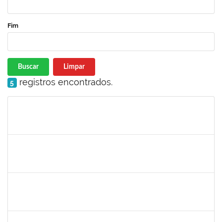
Fim
Buscar
Limpar
registros encontrados.
5
Matrícula
Nome
Cargo
Processo
Início
Fim
Status
2266437
LAEDSON SILVA PEDREIRA
Técnico
23007.00006787/2021-49
04/10/2021
03/01/2022
Concluído
1558280
JANETE DOS SANTOS
Técnico
23007.00016445/2021-19
15/09/2021
14/10/2021
Concluído