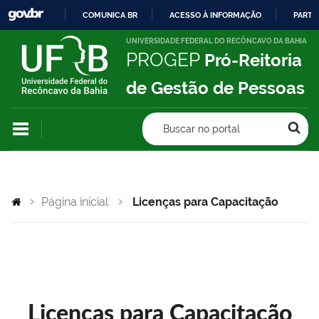
COMUNICA BR
ACESSO À INFORMAÇÃO
PARTI
IR
UNIVERSIDADE FEDERAL DO RECÔNCAVO DA BAHIA
PROGEP
Pró-Reitoria
PARA
O
de Gestão de Pessoas
CONTEÚDO
Buscar no portal
Página inicial
Licenças para Capacitação
Licenças para Capacitação