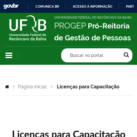
COMUNICA BR
ACESSO À INFORMAÇÃO
PARTI
IR
UNIVERSIDADE FEDERAL DO RECÔNCAVO DA BAHIA
PROGEP
Pró-Reitoria
PARA
O
de Gestão de Pessoas
CONTEÚDO
Buscar no portal
Página inicial
Licenças para Capacitação
Licenças para Capacitação