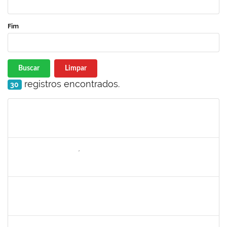
Fim
Buscar
Limpar
registros encontrados.
30
Matrícula
Nome
Cargo
Processo
Início
Fim
Status
2157022
ROMUALDO ANDRÉ DA COSTA
Técnico
23007.00015974/2021-29
30/08/2021
24/09/2021
Concluído
1303159
Marcilio Delan Baliza Fernandes
Docente
23007.00027945/2020-22
16/08/2021
13/11/2021
Concluído