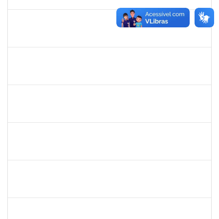
31/01/2021
Concluído
1919544
MARIA DAS GRAÇAS MASCARENHAS QUEIROZ
Técnico
23007.00028368/2019-47
19/11/2020
18/12/2020
Concluído
2170430
Marcos Augusto Oliveira Sales
Técnico
23007.00026821/2019-09
13/10/2020
12/01/2021
Concluído
2157672
FERNANDA LAGO BORGES OLIVEIRA
Técnico
23007.0001604/2020-22
01/10/2020
15/10/2020
Concluído
1984868
Edson Conceição Santos
Técnico
23007.00004651/2020-09
01/10/2020
30/10/2020
Concluído
1752889
Virgilio Justiniano dos Santos Filho
Técnico
23007.00020149/2019-24
24/09/2020
23/10/2020
Concluído
1449978
DJENANE BRASIL DA CONCEICAO
Docente