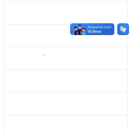
1151118
Tereza Maria Duarte Falcon
Técnico
23007.00022210/2019-55
03/08/2020
02/11/2020
Concluído
1749124
Carolina Saldanha Scherer
Docente
23007.00023206/2019-32
01/08/2020
31/10/2020
Concluído
1652145
DAIANA CONCEIÇÃO SOUZA
Técnico
23007.00001479/2019-02
09/07/2020
07/08/2020
Concluído
1345024
ANA LUCIA MORENO AMOR
Docente
23007.00029680/2019-28
01/07/2020
29/08/2020
Concluído
1878586
Ciro Ribeiro Filadelfo
Técnico
23007.00021795/2019-78
01/07/2020
29/08/2020
Concluído
1839639
Antônio José Sales
Técnico
230070026801/2019-64
01/07/2020