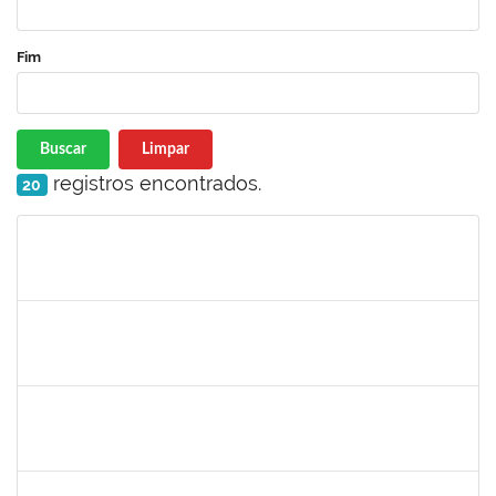
Fim
Buscar
Limpar
registros encontrados.
20
Matrícula
Nome
Cargo
Processo
Início
Fim
Status
1573301
JOMARA SILVA DOS SANTOS SOUZA
Técnico
23007.00018038/2019-82
01/02/2021
02/03/2021
Concluído
1836666
CLAUDIA DE SOUZA SANTOS
Técnico
23007.00018959/2020-44
11/01/2021
09/02/2021
Concluído