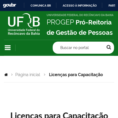
COMUNICA BR
ACESSO À INFORMAÇÃO
PARTI
IR
UNIVERSIDADE FEDERAL DO RECÔNCAVO DA BAHIA
PROGEP
Pró-Reitoria
PARA
O
de Gestão de Pessoas
CONTEÚDO
Buscar no portal
Página inicial
Licenças para Capacitação
Licenças para Capacitação