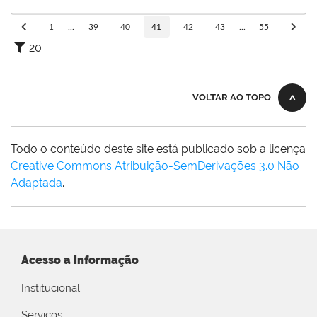
30/09/2020
Concluído
1
...
39
40
41
42
43
...
55
20
VOLTAR AO TOPO
Todo o conteúdo deste site está publicado sob a licença
Creative Commons Atribuição-SemDerivações 3.0 Não
Adaptada
.
Acesso a Informação
Institucional
Serviços