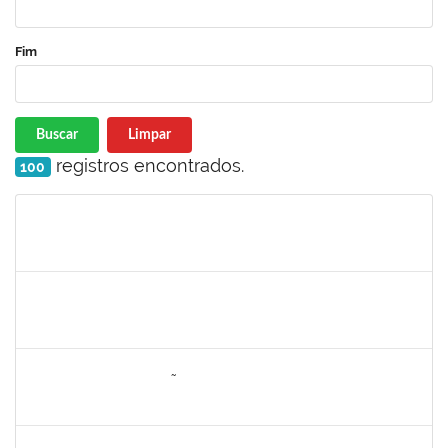
Fim
Buscar
Limpar
registros encontrados.
100
Matrícula
Nome
Cargo
Processo
Início
Fim
Status
1887545
Carolina Yamamoto Santos Martins
Técnico
23007.00022219/2019-06
22/06/2020
21/07/2020
Concluído
1557646
RITA DE CASSIA FALÇÃO BORJA CORREIA
Técnico
23007.00027589/2019-31
09/06/2020
23/06/2020
Concluído