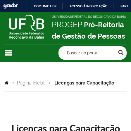
COMUNICA BR
ACESSO À INFORMAÇÃO
PARTI
IR
UNIVERSIDADE FEDERAL DO RECÔNCAVO DA BAHIA
PROGEP
Pró-Reitoria
PARA
O
de Gestão de Pessoas
CONTEÚDO
Buscar no portal
Página inicial
Licenças para Capacitação
Licenças para Capacitação