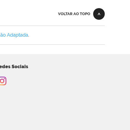
VOLTAR AO TOPO
Não Adaptada
.
edes Sociais