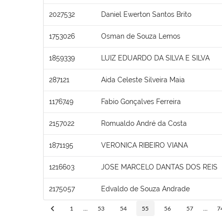
2027532
Daniel Ewerton Santos Brito
1753026
Osman de Souza Lemos
1859339
LUIZ EDUARDO DA SILVA E SILVA
287121
Aida Celeste Silveira Maia
1176749
Fabio Gonçalves Ferreira
2157022
Romualdo André da Costa
1871195
VERONICA RIBEIRO VIANA
1216603
JOSE MARCELO DANTAS DOS REIS
2175057
Edvaldo de Souza Andrade
1
...
53
54
55
56
57
...
7