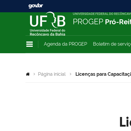
UNIVERSIDADE FEDERAL DO RECÔNCAV
PROGEP
Pró-Rei
Agenda da PROGEP
Boletim de servi
Página inicial
Licenças para Capacitaç
L