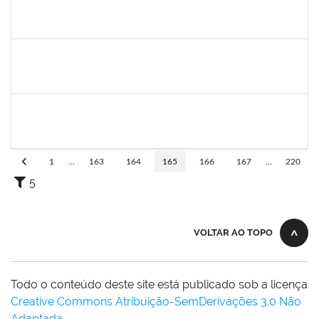
2157667
LARISSA MUNIZ RIBEIRO FOLONI
Técnico
23007.00003537/2020-17
01/06/2020
15/06/2020
Concluído
1847364
Jobson dos Santos Merces
Técnico
2300700028262/2019-96
01/06/2020
29/08/2020
Concluído
1751386
DANIEL FADIGAS MORENO
Técnico
23007.00004903/2020-92
25/05/2020
08/06/2020
Concluído
1
...
163
164
165
166
167
...
220
5
VOLTAR AO TOPO
Todo o conteúdo deste site está publicado sob a licença
Creative Commons Atribuição-SemDerivações 3.0 Não
Adaptada
.