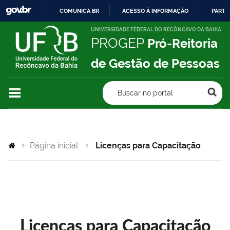
COMUNICA BR
ACESSO À INFORMAÇÃO
PARTI
IR
UNIVERSIDADE FEDERAL DO RECÔNCAVO DA BAHIA
PROGEP
Pró-Reitoria
PARA
O
de Gestão de Pessoas
CONTEÚDO
Buscar no portal
Página inicial
Licenças para Capacitação
Licenças para Capacitação