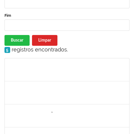
Fim
Buscar
Limpar
registros encontrados.
5
Matrícula
Nome
Cargo
Processo
Início
Fim
Status
1887545
Carolina Yamamoto Santos Martins
Técnico
23007.00022219/2019-06
22/06/2020
21/07/2020
Concluído
1557646
RITA DE CASSIA FALÇÃO BORJA CORREIA
Técnico
23007.00027589/2019-31
09/06/2020
23/06/2020
Concluído