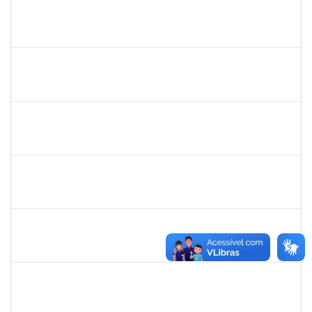
2730989
Décio da Conceição Dias
Técnico
23007.00031596/2019-94
01/04/2020
30/04/2020
Concluído
1742189
Marlon Paluch
Docente
23007.00024239/2019-77
25/03/2020
24/06/2020
Concluído
2133468
MARTHA ROSA FIGUEIRA QUEIROZ
Docente
23007.00032061/2019-52
16/03/2020
15/06/2020
Concluído
1345024
Ana Lúcia Moreno Amor
Docente
23007.00029680/2019-28
09/03/2020
08/04/2020
Concluído
1847366
Angela Cristina de Oliveira Lima
Técnico
23007.00021802/2019-13
02/03/2020
01/06/2020
Concluído
1885091
Eliene Rodrigues Silva
Técnico
23007.00022043/2019-05
02/03/2020
01/06/2020
Concluído