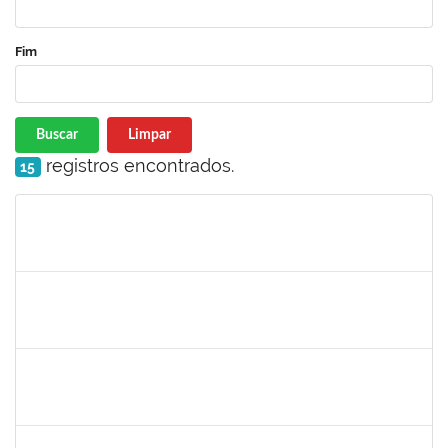
Fim
Buscar
Limpar
registros encontrados.
15
Matrícula
Nome
Cargo
Processo
Início
Fim
Status
1176749
Fabio Gonçalves Ferreira
Técnico
23007.00001633/2020-15
04/05/2020
03/08/2020
Concluído
2157022
Romualdo André da Costa
Técnico
23007.00026169/2019-56
04/05/2020
26/06/2020
Concluído