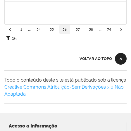
1672972
Josemara Brito de Jesus
Técnico
23007.00022413/2019-06
02/03/2020
01/05/2020
Concluído
1
...
54
55
56
57
58
...
74
15
VOLTAR AO TOPO
Todo o conteúdo deste site está publicado sob a licença
Creative Commons Atribuição-SemDerivações 3.0 Não
Adaptada
.
Acesso a Informação