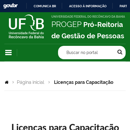
COMUNICA BR
ACESSO À INFORMAÇÃO
PARTI
IR
UNIVERSIDADE FEDERAL DO RECÔNCAVO DA BAHIA
PROGEP
Pró-Reitoria
PARA
O
de Gestão de Pessoas
CONTEÚDO
Buscar no portal
Página inicial
Licenças para Capacitação
Licenças para Capacitação