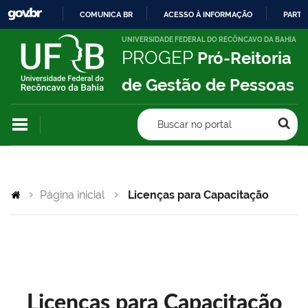
COMUNICA BR
ACESSO À INFORMAÇÃO
PARTI
IR
UNIVERSIDADE FEDERAL DO RECÔNCAVO DA BAHIA
PROGEP
Pró-Reitoria
PARA
O
de Gestão de Pessoas
CONTEÚDO
Buscar no portal
Página inicial
Licenças para Capacitação
Licenças para Capacitação