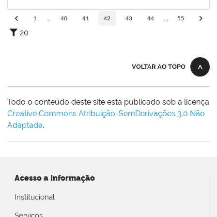
01/06/2020
Concluído
1
...
40
41
42
43
44
...
55
20
VOLTAR AO TOPO
Todo o conteúdo deste site está publicado sob a licença
Creative Commons Atribuição-SemDerivações 3.0 Não
Adaptada
.
Acesso a Informação
Institucional
Serviços