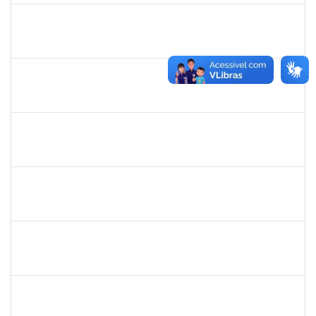
1672972
Josemara Brito de Jesus
Técnico
23007.00022413/2019-06
02/03/2020
01/05/2020
Concluído
2826117
Leandro Alex dos Santos da Silva
Técnico
2300700025154/2019-10
02/03/2020
01/06/2020
Concluído
1835680
Vanhise da Silva Ribeiro
Técnico
2300700025553/2019-04
02/03/2020
02/06/2020
Concluído
2016424
Gabriela de oliveira Martins
Técnico
23007.00028859/2019-79
02/03/2020
01/04/2020
Concluído
1919544
MARIA DAS GRAÇAS MASCARENHAS QUEIROZ
Técnico
23007.00028368/2019-47
02/03/2020
30/04/2020
Concluído
1334421
ALBERTO SILVA BETZLER
Docente
23007.00026698/2019-32
02/03/2020