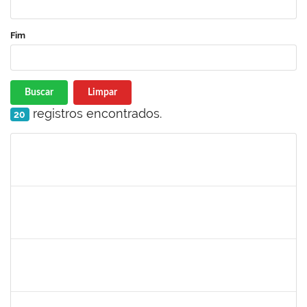
Fim
Buscar
Limpar
registros encontrados.
20
Matrícula
Nome
Cargo
Processo
Início
Fim
Status
1176749
Fabio Gonçalves Ferreira
Técnico
23007.00001633/2020-15
04/05/2020
03/08/2020
Concluído
2157022
Romualdo André da Costa
Técnico
23007.00026169/2019-56
04/05/2020
26/06/2020
Concluído