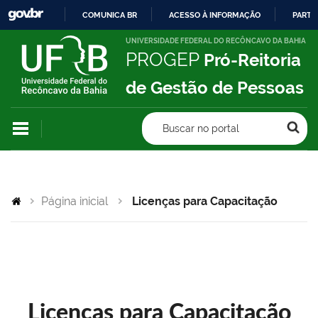
COMUNICA BR
ACESSO À INFORMAÇÃO
PARTI
IR
UNIVERSIDADE FEDERAL DO RECÔNCAVO DA BAHIA
PROGEP
Pró-Reitoria
PARA
O
de Gestão de Pessoas
CONTEÚDO
Buscar no portal
Página inicial
Licenças para Capacitação
Licenças para Capacitação