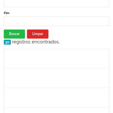
Fim
Buscar
Limpar
registros encontrados.
30
Matrícula
Nome
Cargo
Processo
Início
Fim
Status
1847366
Angela Cristina de Oliveira Lima
Técnico
23007.00021802/2019-13
02/03/2020
01/06/2020
Concluído
1885091
Eliene Rodrigues Silva
Técnico
23007.00022043/2019-05
02/03/2020
01/06/2020
Concluído