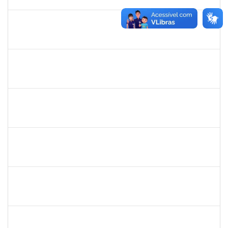
02/05/2020
Concluído
1791524
Joana Angélica Flores Silva
Técnico
23007.00022962/2019-24
03/02/2020
02/05/2020
Concluído
1546467
Carla Fernandes Macedo
Docente
23007.00025271/2019-52
03/02/2020
17/02/2020
Concluído
1751422
Sérgio Santos de Almeida
Técnico
23007.00025419/2019-33
03/02/2020
02/05/2020
Concluído
1557032
Zozilene Nascimento Santos Teles
Técnico
23007.00022108/2019-93
01/02/2020
13/03/2020
Concluído
1757769
Hadson de Oliveira Santos
Técnico
23007.00024137/2019-18
31/01/2020
30/04/2020
Concluído
1760269
Luciana dos Santos Sacramento
Técnico