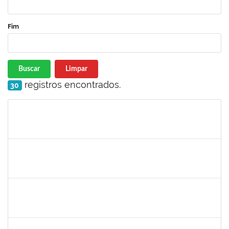
Fim
Buscar
Limpar
registros encontrados.
30
Matrícula
Nome
Cargo
Processo
Início
Fim
Status
279671
Maria Bárbara Gonçalves
Técnico
23007.00023936/2019-13
27/02/2020
27/03/2020
Concluído
2183290
Sayuri Miranda Kuratani
Técnico
2300700027888/2019-09
21/02/2020
15/05/2020
Concluído