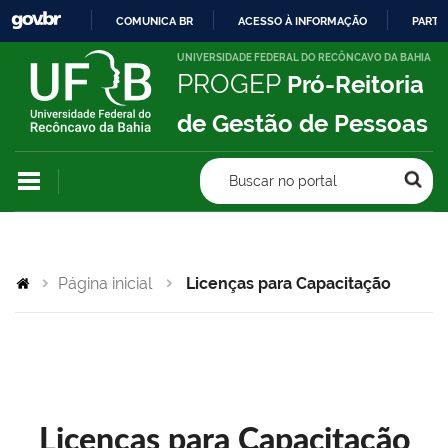
COMUNICA BR
ACESSO À INFORMAÇÃO
PARTI
IR
UNIVERSIDADE FEDERAL DO RECÔNCAVO DA BAHIA
PROGEP
Pró-Reitoria
PARA
O
de Gestão de Pessoas
CONTEÚDO
Buscar no portal
Página inicial
Licenças para Capacitação
Licenças para Capacitação