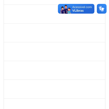
12/03/2020
Concluído
1690372
Leandro Moura da Silva Bom Conselho
Técnico
23007.00017099/2019-21
06/01/2020
05/04/2020
Concluído
1984868
Edson Conceição Silva
Técnico
23007.00024122/2019-35
06/01/2020
04/02/2020
Concluído
1874527
Roque Antonio Menezes Santos
Técnico
23007.00022415/2019-49
06/01/2020
31/01/2020
Concluído
1885108
Ronaldo Carvalho da Silva
Técnico
23007.00021700/2019-51
06/01/2020
05/03/2020
Concluído
2016445
Alexsandro Gomes dos Santos
Técnico
23007.00025098/2019-67
06/01/2020
04/02/2020
Concluído
1753095
Leonardo da Silva Sampaio
Técnico