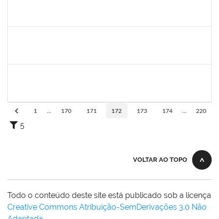
2039817
Alan Amorim Pinto
Técnico
23007.00025344/2019-21
17/02/2020
16/03/2020
Concluído
1557646
Rita de Cassia Falcao Borja Correia
Técnico
23007.00027589/2019-31
17/02/2020
02/03/2020
Concluído
1749843
Leandro Barreto de Souza
Técnico
23007.00028833/2019-05
10/02/2020
10/03/2020
Concluído
1
...
170
171
172
173
174
...
220
5
VOLTAR AO TOPO
Todo o conteúdo deste site está publicado sob a licença
Creative Commons Atribuição-SemDerivações 3.0 Não
Adaptada
.