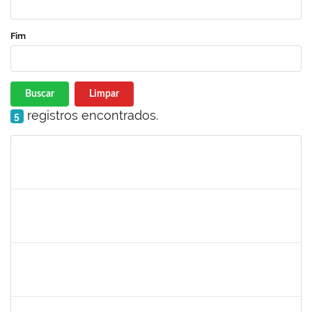
Fim
Buscar
Limpar
registros encontrados.
5
Matrícula
Nome
Cargo
Processo
Início
Fim
Status
279671
Maria Bárbara Gonçalves
Técnico
23007.00023936/2019-13
27/02/2020
27/03/2020
Concluído
2183290
Sayuri Miranda Kuratani
Técnico
2300700027888/2019-09
21/02/2020
15/05/2020
Concluído