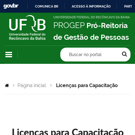
COMUNICA BR
ACESSO À INFORMAÇÃO
PARTI
IR
UNIVERSIDADE FEDERAL DO RECÔNCAVO DA BAHIA
PROGEP
Pró-Reitoria
PARA
O
de Gestão de Pessoas
CONTEÚDO
Buscar no portal
Página inicial
Licenças para Capacitação
Licenças para Capacitação