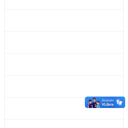
23007.00024744/2019-22
03/01/2020
02/02/2020
Concluído
1517602
Fabiana Lopes de Paula
Docente
23007.00015126/2019-39
02/01/2020
01/04/2020
Concluído
1878586
Ciro Ribeiro Filadelfo
Técnico
23007.00021795/2019-78
02/01/2020
31/01/2020
Concluído
1058037
Luisa Maria Conceicao Silva
Técnico
23007.00021485/2019-36
02/01/2020
01/04/2020
Concluído
1759259
Fabiana de Jesus Cerqueira
Técnico
23007.00018040/2019-28
02/01/2020
01/04/2020
Concluído
1752810
Shirley Guimarães Araújo
Técnico
23007.00023790/2019-75
02/01/2020
31/01/2020
Concluído
2157034