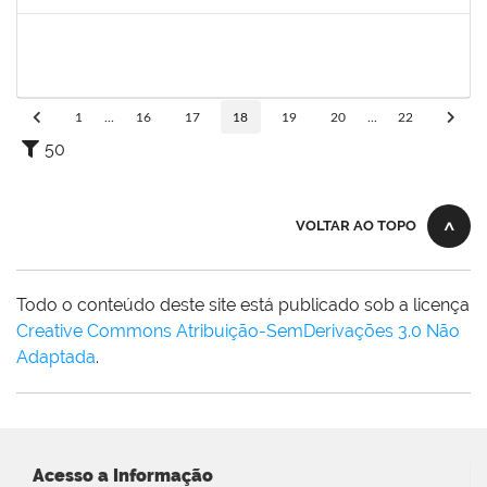
Concluído
1744760
Francis Valter Pepe Franca
Docente
23007.00017949/2019-60
01/12/2019
30/01/2020
Concluído
1
...
16
17
18
19
20
...
22
50
VOLTAR AO TOPO
Todo o conteúdo deste site está publicado sob a licença
Creative Commons Atribuição-SemDerivações 3.0 Não
Adaptada
.
Acesso a Informação