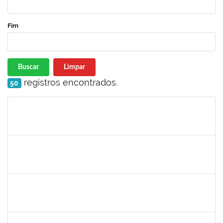
Fim
Buscar
Limpar
registros encontrados.
50
Matrícula
Nome
Cargo
Processo
Início
Fim
Status
279671
Maria Bárbara Gonçalves
Técnico
23007.00023936/2019-13
27/02/2020
27/03/2020
Concluído
2183290
Sayuri Miranda Kuratani
Técnico
2300700027888/2019-09
21/02/2020
15/05/2020
Concluído