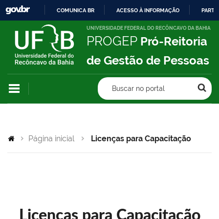
COMUNICA BR
ACESSO À INFORMAÇÃO
PARTI
IR
UNIVERSIDADE FEDERAL DO RECÔNCAVO DA BAHIA
PROGEP
Pró-Reitoria
PARA
O
de Gestão de Pessoas
CONTEÚDO
Buscar no portal
Página inicial
Licenças para Capacitação
Licenças para Capacitação