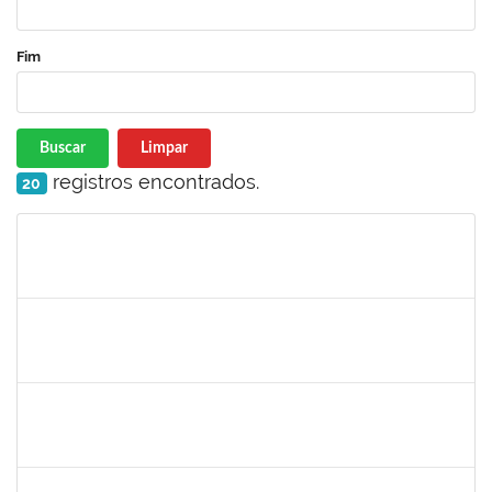
Fim
Buscar
Limpar
registros encontrados.
20
Matrícula
Nome
Cargo
Processo
Início
Fim
Status
1760672
Denis Gadelha do Nascimento
Técnico
23007.00022199/2019-61
04/02/2020
03/05/2020
Concluído
1887545
Leila Selles Lima Silva
Técnico
23007.00023932/2019-24
03/02/2020
02/05/2020
Concluído