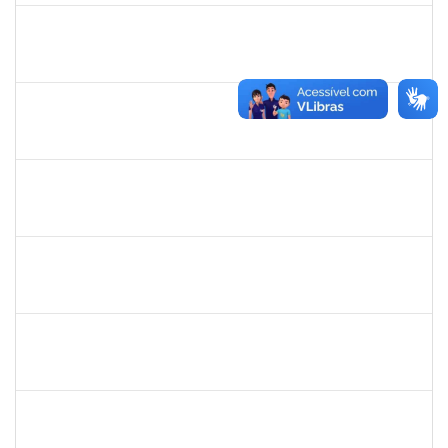
1778547
Maitê dos Santos Rangel
Técnico
23007.00021131/2019-88
13/01/2020
12/03/2020
Concluído
1690372
Leandro Moura da Silva Bom Conselho
Técnico
23007.00017099/2019-21
06/01/2020
05/04/2020
Concluído
1984868
Edson Conceição Silva
Técnico
23007.00024122/2019-35
06/01/2020
04/02/2020
Concluído
1874527
Roque Antonio Menezes Santos
Técnico
23007.00022415/2019-49
06/01/2020
31/01/2020
Concluído
1885108
Ronaldo Carvalho da Silva
Técnico
23007.00021700/2019-51
06/01/2020
05/03/2020
Concluído
2016445
Alexsandro Gomes dos Santos
Técnico
23007.00025098/2019-67
06/01/2020