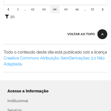
04/02/2020
Concluído
1
...
42
43
44
45
46
...
55
20
VOLTAR AO TOPO
Todo o conteúdo deste site está publicado sob a licença
Creative Commons Atribuição-SemDerivações 3.0 Não
Adaptada
.
Acesso a Informação
Institucional
Serviços