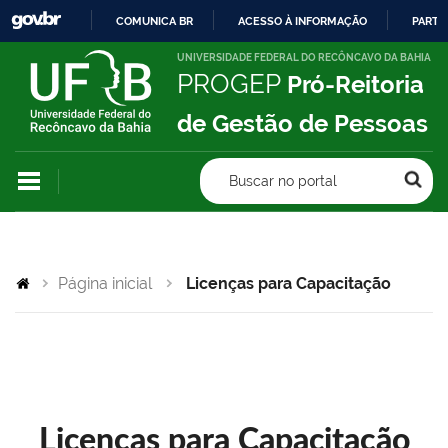
COMUNICA BR
ACESSO À INFORMAÇÃO
PARTI
IR
UNIVERSIDADE FEDERAL DO RECÔNCAVO DA BAHIA
PROGEP
Pró-Reitoria
PARA
O
de Gestão de Pessoas
CONTEÚDO
Buscar no portal
Página inicial
Licenças para Capacitação
Licenças para Capacitação