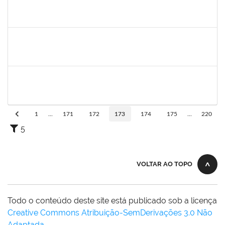
1791524
Joana Angélica Flores Silva
Técnico
23007.00022962/2019-24
03/02/2020
02/05/2020
Concluído
1546467
Carla Fernandes Macedo
Docente
23007.00025271/2019-52
03/02/2020
17/02/2020
Concluído
1751422
Sérgio Santos de Almeida
Técnico
23007.00025419/2019-33
03/02/2020
02/05/2020
Concluído
1
...
171
172
173
174
175
...
220
5
VOLTAR AO TOPO
Todo o conteúdo deste site está publicado sob a licença
Creative Commons Atribuição-SemDerivações 3.0 Não
Adaptada
.