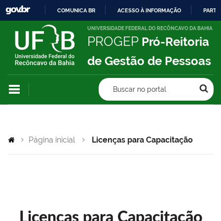
COMUNICA BR
ACESSO À INFORMAÇÃO
PARTI
IR
UNIVERSIDADE FEDERAL DO RECÔNCAVO DA BAHIA
PROGEP
Pró-Reitoria
PARA
O
de Gestão de Pessoas
CONTEÚDO
Buscar no portal
Página inicial
Licenças para Capacitação
Licenças para Capacitação