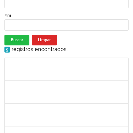
Fim
Buscar
Limpar
registros encontrados.
5
Matrícula
Nome
Cargo
Processo
Início
Fim
Status
1760672
Denis Gadelha do Nascimento
Técnico
23007.00022199/2019-61
04/02/2020
03/05/2020
Concluído
1887545
Leila Selles Lima Silva
Técnico
23007.00023932/2019-24
03/02/2020
02/05/2020
Concluído