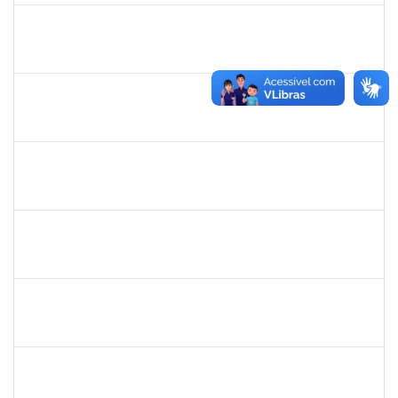
2016445
Alexsandro Gomes dos Santos
Técnico
23007.00025098/2019-67
06/01/2020
04/02/2020
Concluído
1753095
Leonardo da Silva Sampaio
Técnico
23007.00024744/2019-22
03/01/2020
02/02/2020
Concluído
1517602
Fabiana Lopes de Paula
Docente
23007.00015126/2019-39
02/01/2020
01/04/2020
Concluído
1878586
Ciro Ribeiro Filadelfo
Técnico
23007.00021795/2019-78
02/01/2020
31/01/2020
Concluído
1058037
Luisa Maria Conceicao Silva
Técnico
23007.00021485/2019-36
02/01/2020
01/04/2020
Concluído
1759259
Fabiana de Jesus Cerqueira
Técnico
23007.00018040/2019-28
02/01/2020