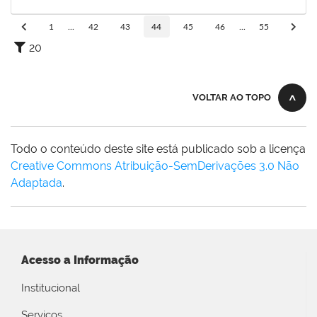
01/04/2020
Concluído
1
...
42
43
44
45
46
...
55
20
VOLTAR AO TOPO
Todo o conteúdo deste site está publicado sob a licença
Creative Commons Atribuição-SemDerivações 3.0 Não
Adaptada
.
Acesso a Informação
Institucional
Serviços