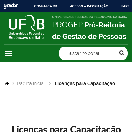
COMUNICA BR
ACESSO À INFORMAÇÃO
PARTI
IR
UNIVERSIDADE FEDERAL DO RECÔNCAVO DA BAHIA
PROGEP
Pró-Reitoria
PARA
O
de Gestão de Pessoas
CONTEÚDO
Buscar no portal
Página inicial
Licenças para Capacitação
Licenças para Capacitação