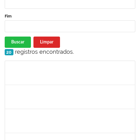
Fim
Buscar
Limpar
registros encontrados.
20
Matrícula
Nome
Cargo
Processo
Início
Fim
Status
1557032
Zozilene Nascimento Santos Teles
Técnico
23007.00022108/2019-93
01/02/2020
13/03/2020
Concluído
1757769
Hadson de Oliveira Santos
Técnico
23007.00024137/2019-18
31/01/2020
30/04/2020
Concluído