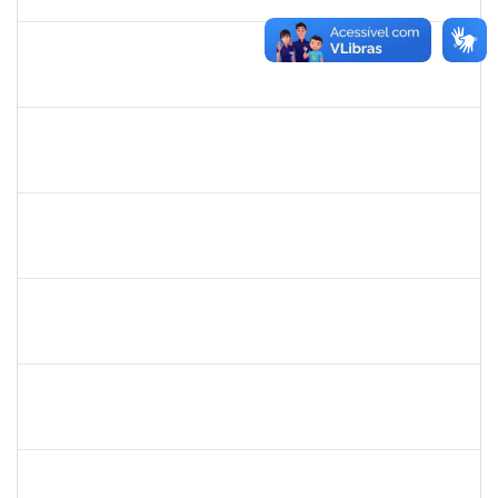
23/01/2020
Concluído
1754290
Rejane Barbosa Cardoso Passos
Técnico
23007.00022393/2019-61
20/12/2019
19/03/2020
Concluído
1730995
Danuza dos Santos Chaves
Técnico
23007.00021435/2019-28
16/12/2019
14/03/2020
Concluído
1673759
Safira Guimarães Nogueira
Técnico
23007.00022465/2019-57
16/12/2019
04/01/2020
Concluído
1753216
Acidailza Fernandes Mascarenhas
Técnico
23007.00024428/2019-18
16/12/2019
15/03/2020
Concluído
2258007
Ivana da França Caldas Santana
Técnico
23007.00022095/2019-56
10/12/2019
09/03/2020
Concluído
7268570
Maria Aparecida Lima Silva
Técnico