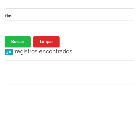
Fim
Buscar
Limpar
registros encontrados.
30
Matrícula
Nome
Cargo
Processo
Início
Fim
Status
1996431
Rosângela Santos Lima
Técnico
23007.00023830/2019-62
23/01/2020
21/02/2020
Concluído
1610709
Acma de Lima Cunha
Técnico
23007.00025543/2019-80
20/01/2020
18/02/2020
Concluído