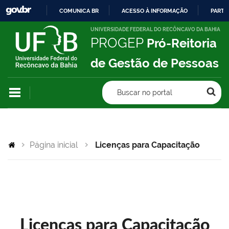
COMUNICA BR
ACESSO À INFORMAÇÃO
PARTI
IR
UNIVERSIDADE FEDERAL DO RECÔNCAVO DA BAHIA
PROGEP
Pró-Reitoria
PARA
O
de Gestão de Pessoas
CONTEÚDO
Buscar no portal
Página inicial
Licenças para Capacitação
Licenças para Capacitação