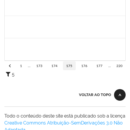
1610709
Acma de Lima Cunha
Técnico
23007.00025543/2019-80
20/01/2020
18/02/2020
Concluído
1616198
Nadja Antonia Coelho dos Santos
Técnico
23007.00019147/2019-15
13/01/2020
11/04/2020
Concluído
1778547
Maitê dos Santos Rangel
Técnico
23007.00021131/2019-88
13/01/2020
12/03/2020
Concluído
1
...
173
174
175
176
177
...
220
5
VOLTAR AO TOPO
Todo o conteúdo deste site está publicado sob a licença
Creative Commons Atribuição-SemDerivações 3.0 Não
Adaptada
.