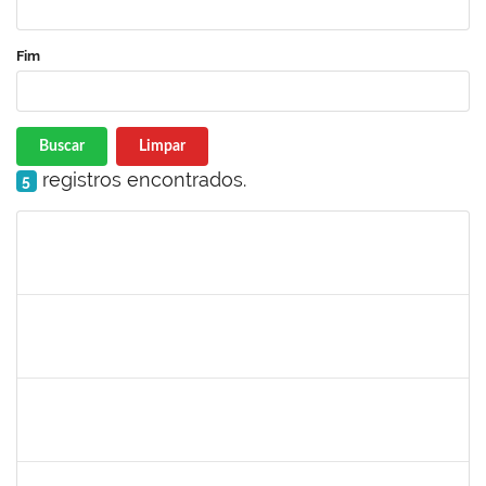
Fim
Buscar
Limpar
registros encontrados.
5
Matrícula
Nome
Cargo
Processo
Início
Fim
Status
1838450
Jamile Milza de Jesus Pereira
Técnico
23007.00023812/2019-63
23/01/2020
21/02/2020
Concluído
1996431
Rosângela Santos Lima
Técnico
23007.00023830/2019-62
23/01/2020
21/02/2020
Concluído