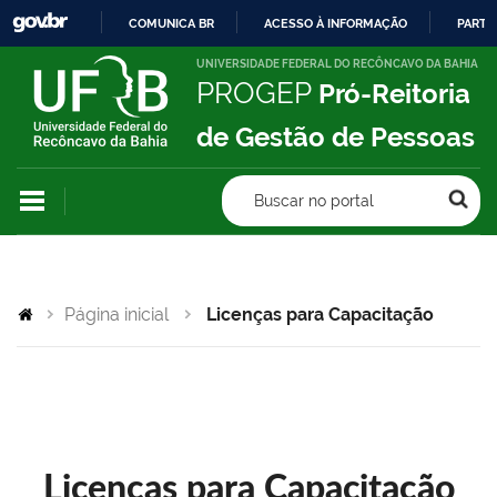
COMUNICA BR
ACESSO À INFORMAÇÃO
PARTI
IR
UNIVERSIDADE FEDERAL DO RECÔNCAVO DA BAHIA
PROGEP
Pró-Reitoria
PARA
O
de Gestão de Pessoas
CONTEÚDO
Buscar no portal
Página inicial
Licenças para Capacitação
Licenças para Capacitação