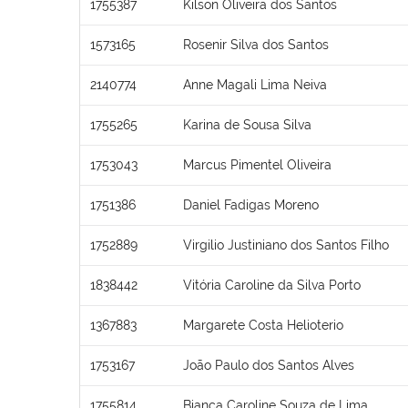
1755387
Kilson Oliveira dos Santos
1573165
Rosenir Silva dos Santos
2140774
Anne Magali Lima Neiva
1755265
Karina de Sousa Silva
1753043
Marcus Pimentel Oliveira
1751386
Daniel Fadigas Moreno
1752889
Virgilio Justiniano dos Santos Filho
1838442
Vitória Caroline da Silva Porto
1367883
Margarete Costa Helioterio
1753167
João Paulo dos Santos Alves
1755814
Bianca Caroline Souza de Lima