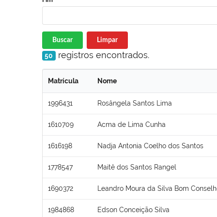
Buscar
Limpar
registros encontrados.
50
Matrícula
Nome
1996431
Rosângela Santos Lima
1610709
Acma de Lima Cunha
1616198
Nadja Antonia Coelho dos Santos
1778547
Maitê dos Santos Rangel
1690372
Leandro Moura da Silva Bom Conselh
1984868
Edson Conceição Silva