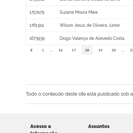
1757479
Suzana Moura Maia
1761324
Wilson Jesus de Oliveira Junior
1673939
Diogo Valença de Azevedo Costa
1
...
16
17
18
19
20
...
2
Todo o conteúdo deste site está publicado sob a
Acesso a
Assuntos