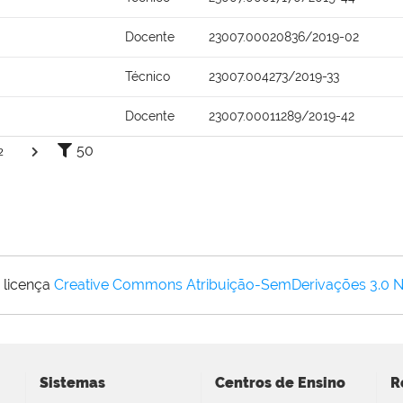
Docente
23007.00020836/2019-02
Técnico
23007.004273/2019-33
Docente
23007.00011289/2019-42
50
2
 licença
Creative Commons Atribuição-SemDerivações 3.0 
Sistemas
Centros de Ensino
R