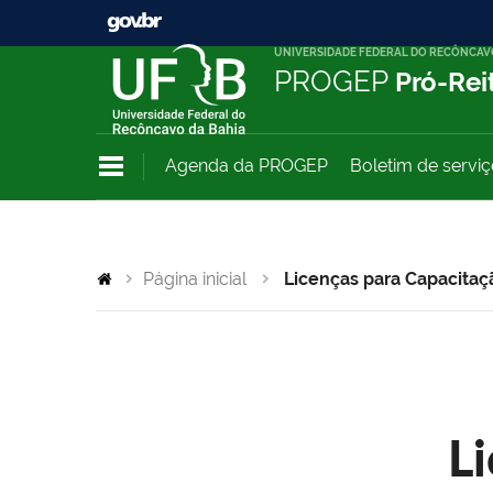
UNIVERSIDADE FEDERAL DO RECÔNCAV
PROGEP
Pró-Rei
Agenda da PROGEP
Boletim de servi
Página inicial
Licenças para Capacitaç
L