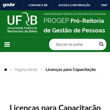
COMUNICA BR
ACESSO À INFORMAÇÃO
PARTI
IR
UNIVERSIDADE FEDERAL DO RECÔNCAVO DA BAHIA
PROGEP
Pró-Reitoria
PARA
O
de Gestão de Pessoas
CONTEÚDO
Buscar no portal
Página inicial
Licenças para Capacitação
Licenças para Capacitação