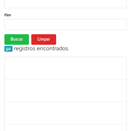
Fim
Buscar
Limpar
registros encontrados.
50
Matrícula
Nome
Cargo
Processo
Início
Fim
Status
1690372
Leandro Moura da Silva Bom Conselho
Técnico
23007.00017099/2019-21
06/01/2020
05/04/2020
Concluído
1984868
Edson Conceição Silva
Técnico
23007.00024122/2019-35
06/01/2020
04/02/2020
Concluído