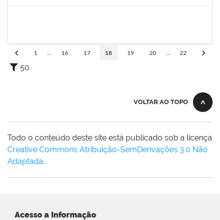
Concluído
2072268
Jânia Betânia alves da Silva
Docente
23007.00013023/2019-75
20/09/2019
19/12/2019
Concluído
1
...
16
17
18
19
20
...
22
50
VOLTAR AO TOPO
Todo o conteúdo deste site está publicado sob a licença
Creative Commons Atribuição-SemDerivações 3.0 Não
Adaptada
.
Acesso a Informação