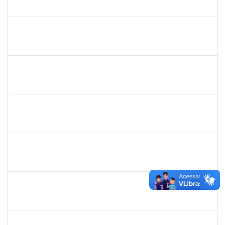
23007.00015326/2019-71
02/12/2019
01/03/2020
Concluído
1871195
Verônica Ribeiro Viana
Técnico
23007.00022113/2019-95
02/12/2019
31/12/2019
Concluído
1887545
Carolina Yamamoto Santos Martins
Docente
23007.00022218/2019-33
02/12/2019
01/02/2020
Concluído
1477484
Claudio Antonio Faria Vargas
Técnico
23007.00024322/2019-67
02/12/2019
31/12/2019
Concluído
1744760
Francis Valter Pepe Franca
Docente
23007.00017949/2019-60
01/12/2019
30/01/2020
Concluído
1343648
Patricia Figueiredo Marques
Docente
23007.00015584/2019-89
30/11/2019
29/02/2020
Concluído
1026881