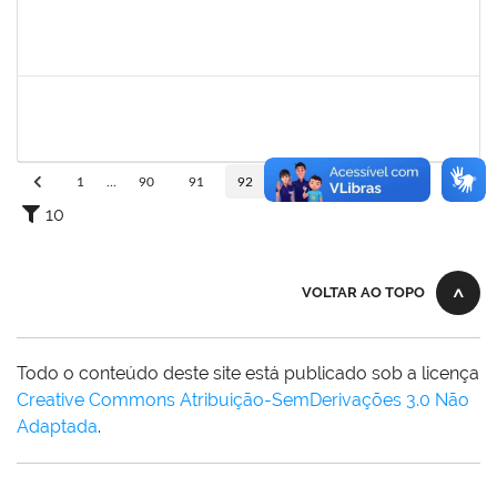
1978502
Fábio Andrade Gomes
Técnico
23007.00014365/2019-22
23/09/2019
21/12/2019
Concluído
2072268
Jânia Betânia alves da Silva
Docente
23007.00013023/2019-75
20/09/2019
19/12/2019
Concluído
1
...
90
91
92
93
94
...
110
10
VOLTAR AO TOPO
Todo o conteúdo deste site está publicado sob a licença
Creative Commons Atribuição-SemDerivações 3.0 Não
Adaptada
.