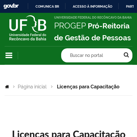
COMUNICA BR
ACESSO À INFORMAÇÃO
PARTI
IR
UNIVERSIDADE FEDERAL DO RECÔNCAVO DA BAHIA
PROGEP
Pró-Reitoria
PARA
O
de Gestão de Pessoas
CONTEÚDO
Buscar no portal
Página inicial
Licenças para Capacitação
Licenças para Capacitação