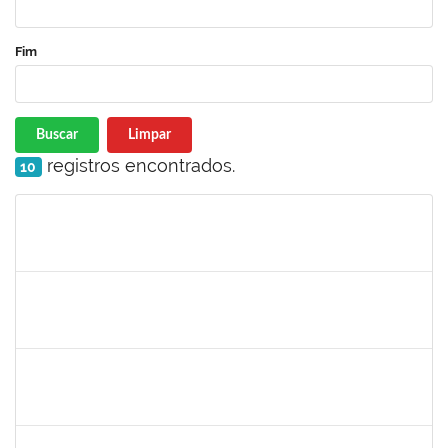
Fim
Buscar
Limpar
registros encontrados.
10
Matrícula
Nome
Cargo
Processo
Início
Fim
Status
1367883
Margarete Costa Helioterio
Docente
23007.00012552/2019-85
29/10/2019
28/01/2020
Concluído
1753167
João Paulo dos Santos Alves
Técnico
23007.00022198/2019-88
28/10/2019
25/01/2020
Concluído