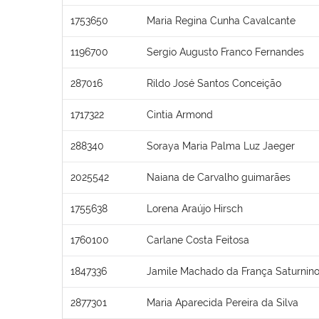
1753650
Maria Regina Cunha Cavalcante
1196700
Sergio Augusto Franco Fernandes
287016
Rildo José Santos Conceição
1717322
Cintia Armond
288340
Soraya Maria Palma Luz Jaeger
2025542
Naiana de Carvalho guimarães
1755638
Lorena Araújo Hirsch
1760100
Carlane Costa Feitosa
1847336
Jamile Machado da França Saturnin
2877301
Maria Aparecida Pereira da Silva