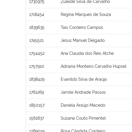
1730975
Zuleide Silva de Carvalho
1718454
Regina Marques de Souza
1839635
Tais Cordeiro Campos
1745521
Jesus Manuel Delgado
1754452
Ana Claudia dos Reis Atche
1757910
Adriana Monteiro Carvalho Hupsel
1838429
Evanildo Silva de Araújo
1761269
Jamile Andrade Passos
1850157
Daniela Araújo Macedo
1561837
Susana Couto Pimentel
1289019
Rosa Cândida Cordeiro