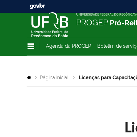
UNIVERSIDADE FEDERAL DO RECÔNCAV
PROGEP
Pró-Rei
Agenda da PROGEP
Boletim de servi
Página inicial
Licenças para Capacitaç
L