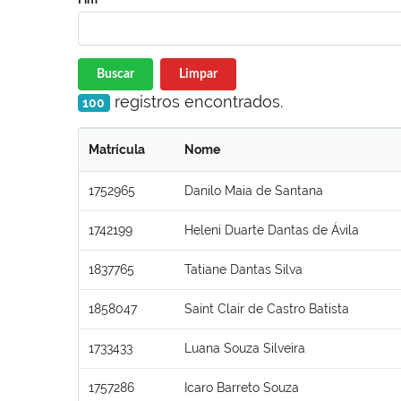
Buscar
Limpar
registros encontrados.
100
Matrícula
Nome
1752965
Danilo Maia de Santana
1742199
Heleni Duarte Dantas de Ávila
1837765
Tatiane Dantas Silva
1858047
Saint Clair de Castro Batista
1733433
Luana Souza Silveira
1757286
Icaro Barreto Souza