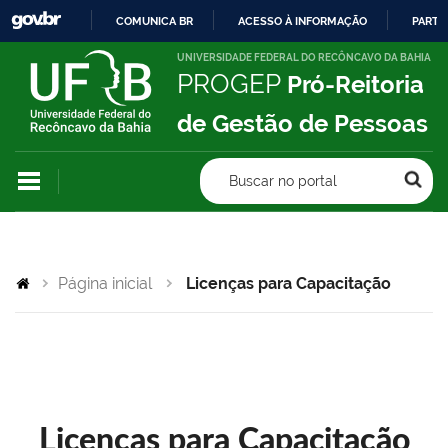
COMUNICA BR
ACESSO À INFORMAÇÃO
PARTI
IR
UNIVERSIDADE FEDERAL DO RECÔNCAVO DA BAHIA
PROGEP
Pró-Reitoria
PARA
O
de Gestão de Pessoas
CONTEÚDO
Buscar no portal
Página inicial
Licenças para Capacitação
Licenças para Capacitação