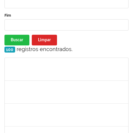
Fim
Buscar
Limpar
registros encontrados.
100
Matrícula
Nome
Cargo
Processo
Início
Fim
Status
285662
Carlos Alfredo Lopes de Carvalho
Docente
23007.00028820/2018-68
16/07/2019
13/10/2019
Concluído
1754538
Antonio Carlos Dias da E. Jr.
Técnico
23007.004267/2019-98
15/07/2019
13/10/2019
Concluído