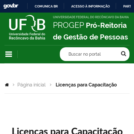
COMUNICA BR
ACESSO À INFORMAÇÃO
PARTI
IR
UNIVERSIDADE FEDERAL DO RECÔNCAVO DA BAHIA
PROGEP
Pró-Reitoria
PARA
O
de Gestão de Pessoas
CONTEÚDO
Buscar no portal
Página inicial
Licenças para Capacitação
Licenças para Capacitação