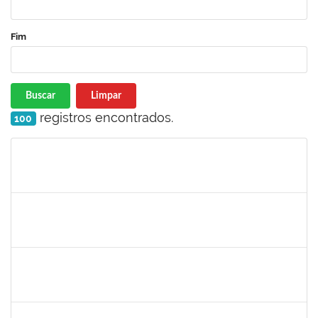
Fim
Buscar
Limpar
registros encontrados.
100
Matrícula
Nome
Cargo
Processo
Início
Fim
Status
1730935
Tiago Fernandes Athayde Novaes
Técnico
23007.00011235/2019-45
05/07/2019
04/09/2019
Concluído
1755638
Lorena Araújo Hirsch
Técnico
23007.0009956/2019-46
03/07/2019
01/08/2019
Concluído