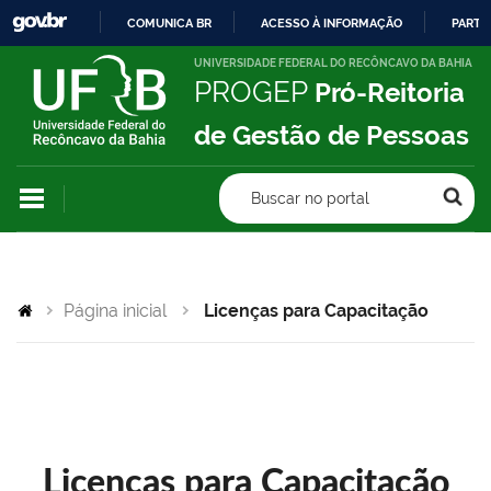
COMUNICA BR
ACESSO À INFORMAÇÃO
PARTI
IR
UNIVERSIDADE FEDERAL DO RECÔNCAVO DA BAHIA
PROGEP
Pró-Reitoria
PARA
O
de Gestão de Pessoas
CONTEÚDO
Buscar no portal
Página inicial
Licenças para Capacitação
Licenças para Capacitação