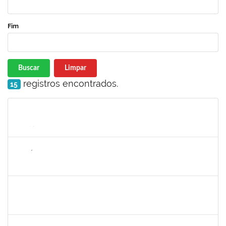
Fim
Buscar
Limpar
registros encontrados.
15
Matrícula
Nome
Cargo
Processo
Início
Fim
Status
1143381
FABRÍCIO MENDES MIRANDA
Técnico
23007.00010774/2025-58
07/08/2025
04/11/2025
Concluído
1980987
ANA VALECIA ARAUJO RIBEIRO BRISSOT
Docente
23007.00018319/2025-43
01/10/2025
03/11/2025
Concluído