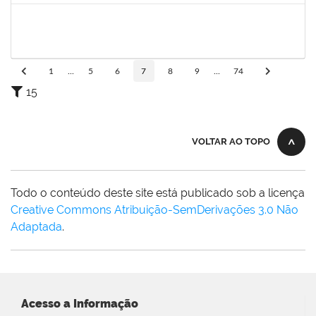
2140774
ANNE MAGALI LIMA NEIVA
Técnico
23007.00019389/2025-59
29/09/2025
13/10/2025
Concluído
1
...
5
6
7
8
9
...
74
15
VOLTAR AO TOPO
Todo o conteúdo deste site está publicado sob a licença
Creative Commons Atribuição-SemDerivações 3.0 Não
Adaptada
.
Acesso a Informação