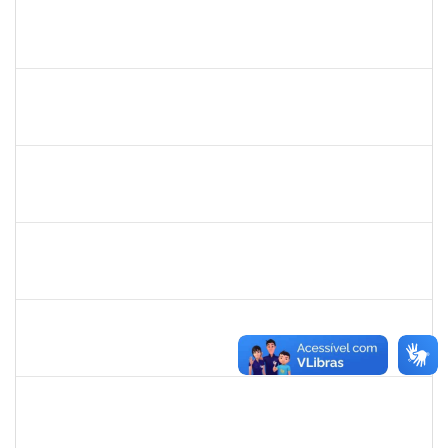
1670022
MARISE NASCIMENTO FLORES MOREIRA
Técnico
23007.00025959/2024-85
01/10/2025
30/10/2025
Concluído
1333744
JOSE RAIMUNDO DE JESUS SANTOS
Docente
23007.00008515/2025-38
01/08/2025
29/10/2025
Concluído
1258666
RITTA MARIA MORAIS CORREIA MOTA
Técnico
23007.00017292/2025-30
01/10/2025
24/10/2025
Concluído
2281978
MANUELLE CARVALHO CARDOZO
Técnico
23007.00011167/2025-20
25/08/2025
24/10/2025
Concluído
3066904
LARISSE DE FREITAS SILVA
Docente
23007.00011979/2025-18
24/07/2025
21/10/2025
Concluído
1755265
KARINA DE SOUZA SILVA
Técnico
23007.00018863/2025-02
29/09/2025
17/10/2025
Concluído