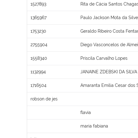
1527893
Rita de Cácia Santos Chaga
1365967
Paulo Jackson Mota da Silve
1753230
Geraldo Ribeiro Costa Fenta
2755904
Diego Vasconcelos de Alme
1558340
Priscila Carvalho Lopes
1132994
JANAINE ZDEBSKI DA SILVA
1716504
Amaranta Emilia Cesar dos 
robson de jes
flavia
maria fabiana