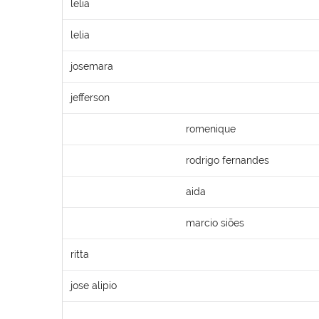
lelia
lelia
josemara
jefferson
romenique
rodrigo fernandes
aida
marcio siões
ritta
jose alipio