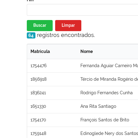
Buscar
Limpar
registros encontrados.
64
Matrícula
Nome
1754476
Fernanda Aguiar Carneiro Ma
1856918
Tércio de Miranda Rogério 
1836241
Rodrigo Fernandes Cunha
1651330
Ana Rita Santiago
1754170
François Santos de Brito
1759148
Edinoglede Nery dos Santo