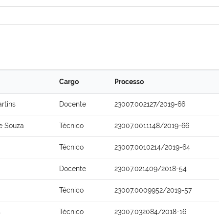
Cargo
Processo
rtins
Docente
23007.002127/2019-66
de Souza
Técnico
23007.0011148/2019-66
Técnico
23007.0010214/2019-64
Docente
23007.021409/2018-54
Técnico
23007.0009952/2019-57
s
Técnico
23007.032084/2018-16