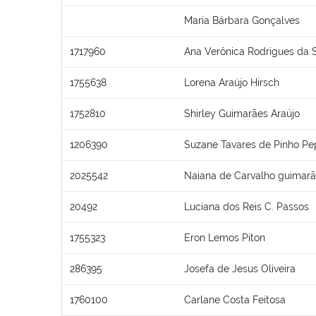
Maria Bárbara Gonçalves
1717960
Ana Verônica Rodrigues da S
1755638
Lorena Araújo Hirsch
1752810
Shirley Guimarães Araújo
1206390
Suzane Tavares de Pinho Pe
2025542
Naiana de Carvalho guimar
20492
Luciana dos Reis C. Passos
1755323
Eron Lemos Piton
286395
Josefa de Jesus Oliveira
1760100
Carlane Costa Feitosa