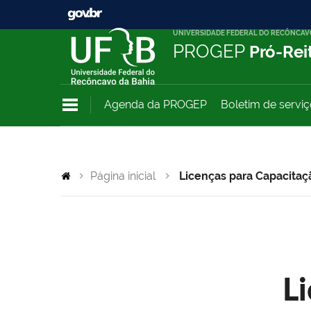
UNIVERSIDADE FEDERAL DO RECÔNCAV
PROGEP
Pró-Rei
Agenda da PROGEP
Boletim de servi
Página inicial
Licenças para Capacitaç
L