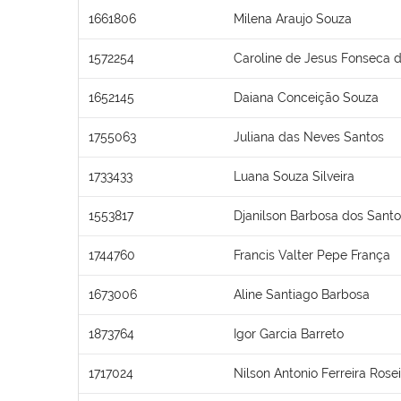
1661806
Milena Araujo Souza
1572254
Caroline de Jesus Fonseca d
1652145
Daiana Conceição Souza
1755063
Juliana das Neves Santos
1733433
Luana Souza Silveira
1553817
Djanilson Barbosa dos Sant
1744760
Francis Valter Pepe França
1673006
Aline Santiago Barbosa
1873764
Igor Garcia Barreto
1717024
Nilson Antonio Ferreira Rose