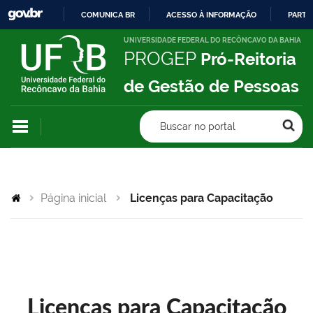
COMUNICA BR
ACESSO À INFORMAÇÃO
PARTI
IR
UNIVERSIDADE FEDERAL DO RECÔNCAVO DA BAHIA
PROGEP
Pró-Reitoria
PARA
O
de Gestão de Pessoas
CONTEÚDO
Buscar no portal
Página inicial
Licenças para Capacitação
Licenças para Capacitação