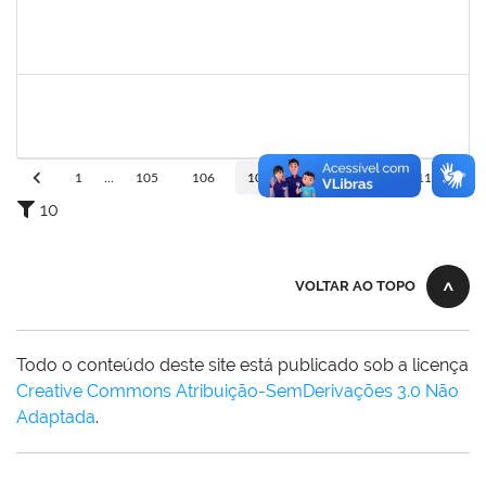
josemara
30/11/-0001
30/11/-0001
Concluído
jefferson
30/11/-0001
30/11/-0001
Concluído
1
...
105
106
107
108
109
110
10
VOLTAR AO TOPO
Todo o conteúdo deste site está publicado sob a licença
Creative Commons Atribuição-SemDerivações 3.0 Não
Adaptada
.