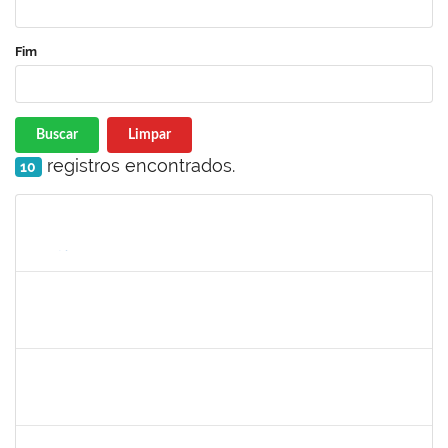
Fim
Buscar
Limpar
registros encontrados.
10
Matrícula
Nome
Cargo
Processo
Início
Fim
Status
1558340
Priscila Carvalho Lopes
Técnico
23007.032350/2018-12
07/01/2019
06/03/2019
Concluído
1132994
JANAINE ZDEBSKI DA SILVA
Docente
23007.00020181/2023-21
04/03/2024
01/06/0202
Concluído