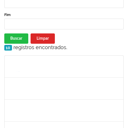
Fim
Buscar
Limpar
registros encontrados.
10
Matrícula
Nome
Cargo
Processo
Início
Fim
Status
romenique
Selecione...
30/11/-0001
30/11/-0001
Concluído
rodrigo fernandes
30/11/-0001
30/11/-0001
Concluído