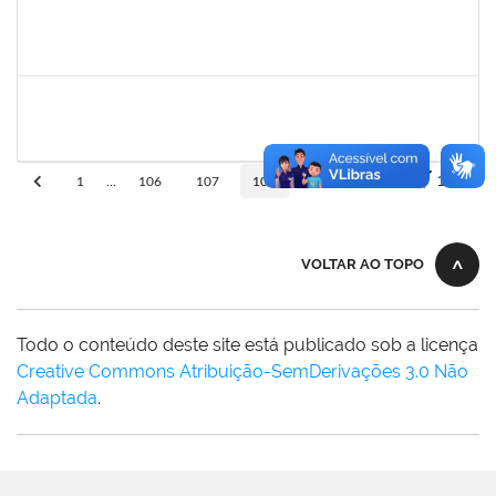
sabrina
30/11/-0001
30/11/-0001
Concluído
danilo
30/11/-0001
30/11/-0001
Concluído
10
1
...
106
107
108
109
110
VOLTAR AO TOPO
Todo o conteúdo deste site está publicado sob a licença
Creative Commons Atribuição-SemDerivações 3.0 Não
Adaptada
.