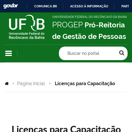
COMUNICA BR
ACESSO À INFORMAÇÃO
PARTI
IR
UNIVERSIDADE FEDERAL DO RECÔNCAVO DA BAHIA
PROGEP
Pró-Reitoria
PARA
O
de Gestão de Pessoas
CONTEÚDO
Buscar no portal
Página inicial
Licenças para Capacitação
Licenças para Capacitação