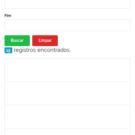
Fim
Buscar
Limpar
registros encontrados.
15
Matrícula
Nome
Cargo
Processo
Início
Fim
Status
romenique
Selecione...
30/11/-0001
30/11/-0001
Concluído
rodrigo fernandes
30/11/-0001
30/11/-0001
Concluído