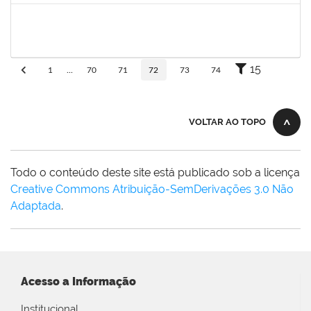
rosana
30/11/-0001
30/11/-0001
Concluído
15
1
...
70
71
72
73
74
VOLTAR AO TOPO
Todo o conteúdo deste site está publicado sob a licença
Creative Commons Atribuição-SemDerivações 3.0 Não
Adaptada
.
Acesso a Informação
Institucional