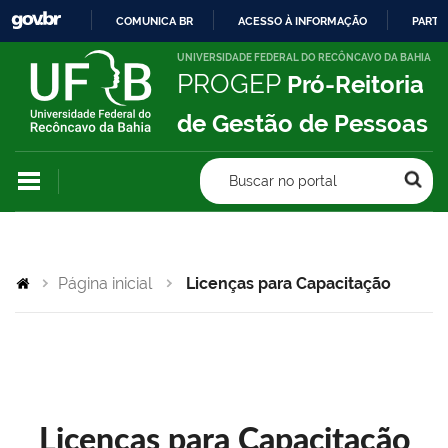
COMUNICA BR
ACESSO À INFORMAÇÃO
PARTI
IR
UNIVERSIDADE FEDERAL DO RECÔNCAVO DA BAHIA
PROGEP
Pró-Reitoria
PARA
O
de Gestão de Pessoas
CONTEÚDO
Buscar no portal
Página inicial
Licenças para Capacitação
Licenças para Capacitação