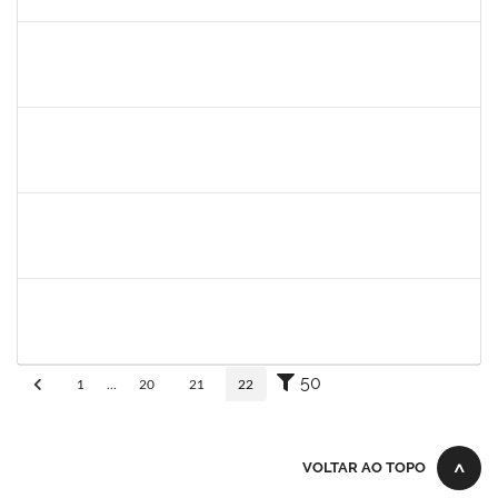
30/11/-0001
Concluído
1345024
Ana
30/11/-0001
30/11/-0001
Concluído
aida
30/11/-0001
30/11/-0001
Concluído
fabricio mor
30/11/-0001
30/11/-0001
Concluído
adriele
30/11/-0001
30/11/-0001
Concluído
50
1
...
20
21
22
VOLTAR AO TOPO