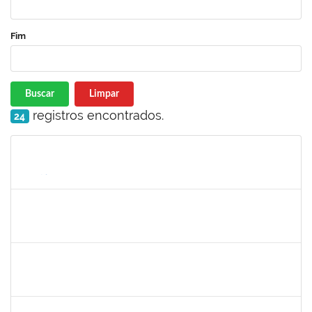
Fim
Buscar
Limpar
registros encontrados.
24
Matrícula
Nome
Cargo
Processo
Início
Fim
Status
romenique
Selecione...
30/11/-0001
30/11/-0001
Concluído
rodrigo fernandes
30/11/-0001
30/11/-0001
Concluído