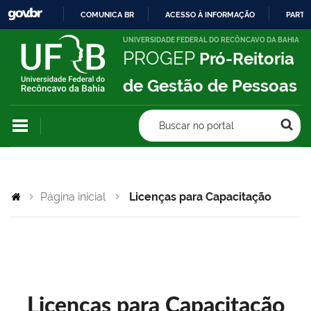
COMUNICA BR
ACESSO À INFORMAÇÃO
PARTI
IR
UNIVERSIDADE FEDERAL DO RECÔNCAVO DA BAHIA
PROGEP
Pró-Reitoria
PARA
O
de Gestão de Pessoas
CONTEÚDO
Buscar no portal
Página inicial
Licenças para Capacitação
Licenças para Capacitação