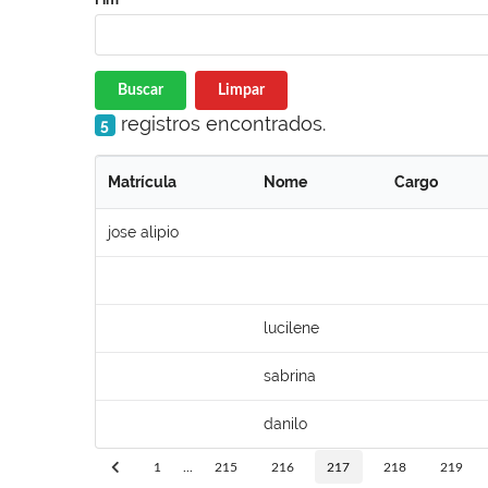
Buscar
Limpar
registros encontrados.
5
Matrícula
Nome
Cargo
jose alipio
lucilene
sabrina
danilo
1
...
215
216
217
218
219