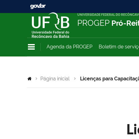
UNIVERSIDADE FEDERAL DO RECÔNCAV
PROGEP
Pró-Rei
Agenda da PROGEP
Boletim de servi
Página inicial
Licenças para Capacitaç
L