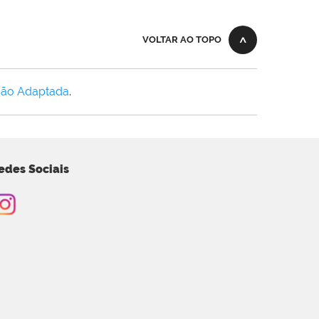
VOLTAR AO TOPO
Não Adaptada
.
edes Sociais