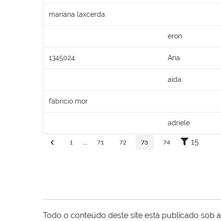
mariana laxcerda
eron
1345024
Ana
aida
fabricio mor
adriele
15
1
...
71
72
73
74
Todo o conteúdo deste site está publicado sob a