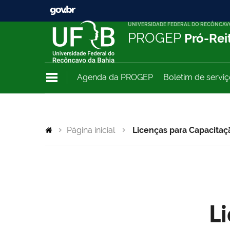
UNIVERSIDADE FEDERAL DO RECÔNCAV
PROGEP
Pró-Rei
Agenda da PROGEP
Boletim de servi
Página inicial
Licenças para Capacitaç
L