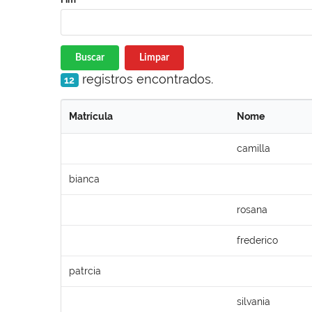
Buscar
Limpar
registros encontrados.
12
Matrícula
Nome
camilla
bianca
rosana
frederico
patrcia
silvania