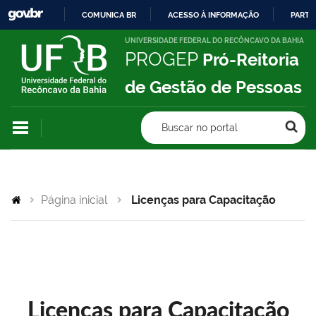
COMUNICA BR
ACESSO À INFORMAÇÃO
PARTI
IR
UNIVERSIDADE FEDERAL DO RECÔNCAVO DA BAHIA
PROGEP
Pró-Reitoria
PARA
O
de Gestão de Pessoas
CONTEÚDO
Buscar no portal
Página inicial
Licenças para Capacitação
Licenças para Capacitação