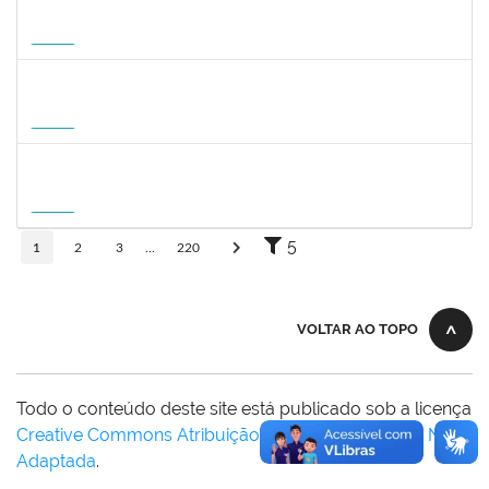
1359156
CLAUDIA FEIO DA MAIA LIMA
Docente
23007.00010464/2026-83
26/10/2026
23/01/2027
Futuro
1745518
DAVID ROMAO TEIXEIRA
Docente
23007.00010715/2026-96
01/10/2026
29/12/2026
Futuro
2309762
LUCIO JOSE DE SA LEITAO AGRA
Docente
23007.00004584/2026-54
01/10/2026
20/12/2026
Futuro
5
1
2
3
...
220
VOLTAR AO TOPO
Todo o conteúdo deste site está publicado sob a licença
Creative Commons Atribuição-SemDerivações 3.0 Não
Adaptada
.