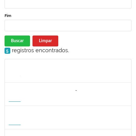
Fim
Buscar
Limpar
registros encontrados.
5
Matrícula
Nome
Cargo
Processo
Início
Fim
Status
3064953
EVANDRO DE OLIVEIRA MAGALHÃES FILHO
Docente
3007.00000880/2026-55
08/04/2027
06/07/2027
Futuro
1162621
WILLIAM OLIVEIRA SILVA SANTOS
Técnico
23007.00012085/2025-66
11/01/2027
05/02/2027
Futuro