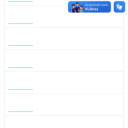
27/10/2026
Em Andamento
3154134
SÁTILA SOUZA RIBEIRO
Docente
23007.00000755/2026-35
01/07/2026
28/09/2026
Em Andamento
1277032
RENATA PITOMBO CIDREIRA
Docente
23007.00002900/2026-29
01/07/2026
28/09/2026
Em Andamento
1647396
ADRIANA REGINA BAGALDO
Docente
23007.00006364/2026-09
08/06/2026
05/09/2026
Em Andamento
1273255
CAROLINE COSTA BOURBON
Docente
23007.00004668/2026-17
22/05/2026
20/08/2026
Em Andamento
2316943
MARIANGELA COSTA VIEIRA
23007.00001878/2026-75
20/05/2026
19/08/2026
Em Andamento
2387155
MICHELLE DE SANTANA XAVIER RAMOS
Docente