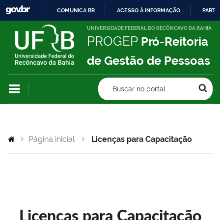
COMUNICA BR
ACESSO À INFORMAÇÃO
PARTI
IR
UNIVERSIDADE FEDERAL DO RECÔNCAVO DA BAHIA
PROGEP
Pró-Reitoria
PARA
O
de Gestão de Pessoas
CONTEÚDO
Buscar no portal
Página inicial
Licenças para Capacitação
Licenças para Capacitação