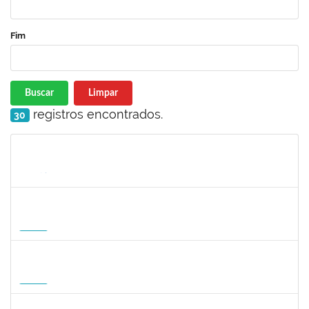
Fim
Buscar
Limpar
registros encontrados.
30
Matrícula
Nome
Cargo
Processo
Início
Fim
Status
1465273
PEDRO AUGUSTO PESSOA LEPIKSON
Docente
23007.00013221/2026-43
16/09/2026
14/12/2026
Futuro
3145188
JESUS CARLOS DELGADO GARCIA
Docente
23007.00004358/2026-45
15/09/2026
13/12/2026
Futuro