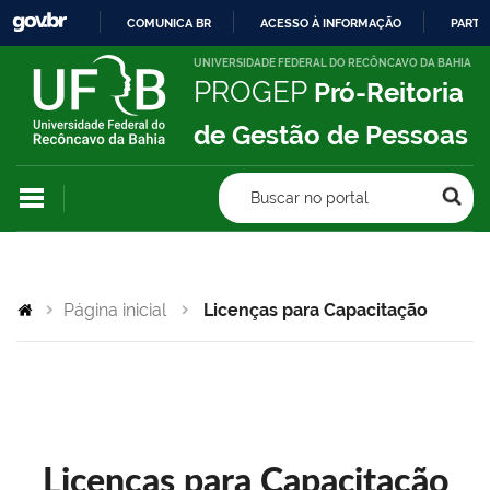
COMUNICA BR
ACESSO À INFORMAÇÃO
PARTI
IR
UNIVERSIDADE FEDERAL DO RECÔNCAVO DA BAHIA
PROGEP
Pró-Reitoria
PARA
O
de Gestão de Pessoas
CONTEÚDO
Buscar no portal
Página inicial
Licenças para Capacitação
Licenças para Capacitação