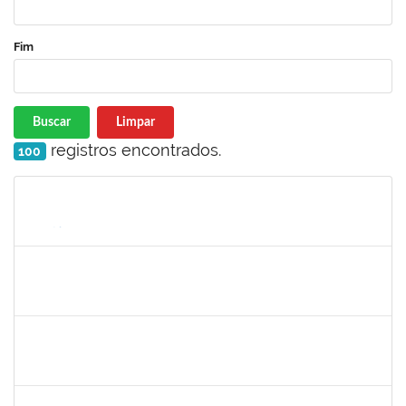
Fim
Buscar
Limpar
registros encontrados.
100
Matrícula
Nome
Cargo
Processo
Início
Fim
Status
1652007
SAULO LEAL FERREIRA
Técnico
23007.00012835/2023-95
26/06/2023
23/09/2023
Concluído
1850157
DANIELA ARAUJO MACEDO LOPES
Técnico
23007.00018456/2023-36
07/08/2023
05/09/2023
Concluído