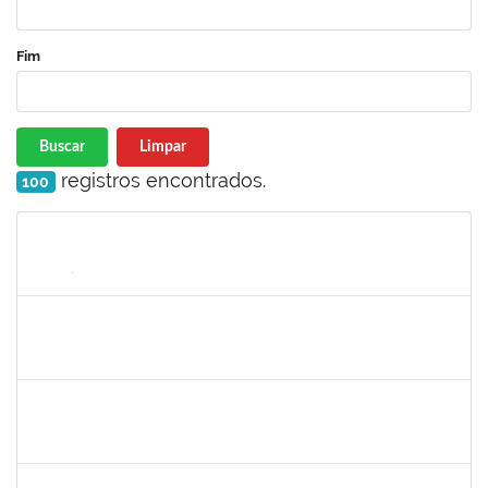
Fim
Buscar
Limpar
registros encontrados.
100
Matrícula
Nome
Cargo
Processo
Início
Fim
Status
2323921
ALINE BARBOSA DE OLIVEIRA
Técnico
23007.00021265/2022-50
03/10/2022
01/11/2022
Concluído
1755265
KARINA DE SOUZA SILVA
Técnico
23007.00020912/2022-75
03/10/2022
01/11/2022
Concluído