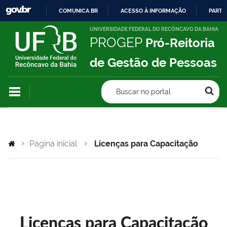
COMUNICA BR
ACESSO À INFORMAÇÃO
PARTI
IR
UNIVERSIDADE FEDERAL DO RECÔNCAVO DA BAHIA
PROGEP
Pró-Reitoria
PARA
O
de Gestão de Pessoas
CONTEÚDO
Buscar no portal
Página inicial
Licenças para Capacitação
Licenças para Capacitação