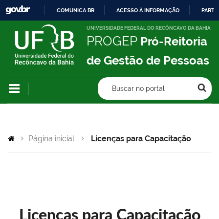
COMUNICA BR
ACESSO À INFORMAÇÃO
PARTI
IR
UNIVERSIDADE FEDERAL DO RECÔNCAVO DA BAHIA
PROGEP
Pró-Reitoria
PARA
O
de Gestão de Pessoas
CONTEÚDO
Buscar no portal
Página inicial
Licenças para Capacitação
Licenças para Capacitação