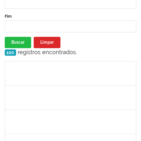
Fim
Buscar
Limpar
registros encontrados.
100
Matrícula
Nome
Cargo
Processo
Início
Fim
Status
1918559
RAMONA GARCIA SOUZA DOMINGUEZ
Docente
23007.00028070/2021-36
13/04/2022
11/07/2022
Concluído
2257464
LUIZ ANTONIO CONCEICAO DE CARVALHO
Técnico
23007.00004583/2022-93
12/04/2022
10/07/2022
Concluído