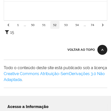
1557654
KELLY GRAZIELLY DA SILVA SIQUEIRA E CERQUEIRA
Técnico
23007.00014782/2021-09
05/08/2021
04/11/2021
Concluído
1
...
50
51
52
53
54
...
74
15
VOLTAR AO TOPO
Todo o conteúdo deste site está publicado sob a licença
Creative Commons Atribuição-SemDerivações 3.0 Não
Adaptada
.
Acesso a Informação