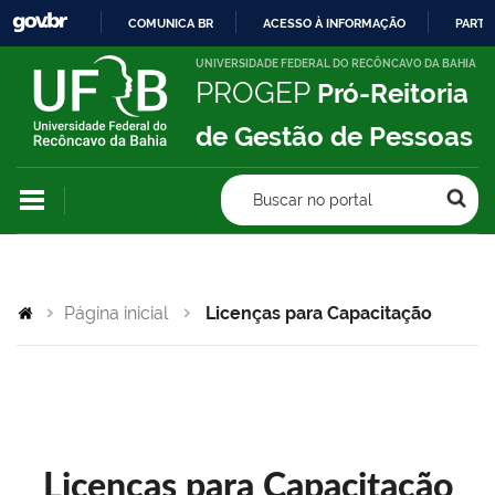
COMUNICA BR
ACESSO À INFORMAÇÃO
PARTI
IR
UNIVERSIDADE FEDERAL DO RECÔNCAVO DA BAHIA
PROGEP
Pró-Reitoria
PARA
O
de Gestão de Pessoas
CONTEÚDO
Buscar no portal
Página inicial
Licenças para Capacitação
Licenças para Capacitação