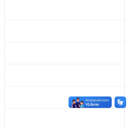
1553817
DJANILSON BARBOSA DOS SANTOS
Docente
23007.00017051/2021-50
01/11/2021
15/12/2021
Concluído
1551476
TANIA CRISTINA FERNANDES DE FREITAS
Docente
23007.00014935/2021-49
14/09/2021
14/12/2021
Concluído
1894080
LUCIANO DA SILVA CRUZ
Técnico
23007.00002176/2021-95
06/09/2021
05/12/2021
Concluído
1026881
KASSIO CARVALHO DA SILVA
Técnico
23007.00015939/2021-04
09/11/2021
23/11/2021
Concluído
1574103
LORENA DOS SANTOS SANTANA COUTINHO
Técnico
23007.00021284/2021-25
21/10/2021
19/11/2021
Concluído
1303159
Marcilio Delan Baliza Fernandes
Docente
23007.00027945/2020-22
16/08/2021
13/11/2021
Concluído