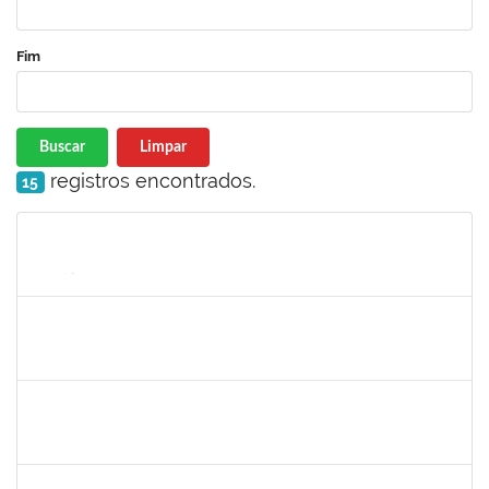
Fim
Buscar
Limpar
registros encontrados.
15
Matrícula
Nome
Cargo
Processo
Início
Fim
Status
1154456
JOSELIA ANDRADE DA SILVA
Técnico
23007.00016214/2020-51
29/11/2021
26/02/2022
Concluído
1359156
CLAUDIA FEIO DA MAIA LIMA
Docente
23007.00026277/2021-44
03/01/2022
01/02/2022
Concluído