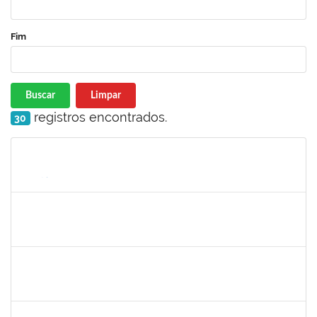
Fim
Buscar
Limpar
registros encontrados.
30
Matrícula
Nome
Cargo
Processo
Início
Fim
Status
1673888
ANA MARIA SILVA OLIVEIRA
Técnico
23007.011191/2020-66
19/07/2021
18/10/2021
Concluído
1558280
JANETE DOS SANTOS
Técnico
23007.00016445/2021-19
15/09/2021
14/10/2021
Concluído