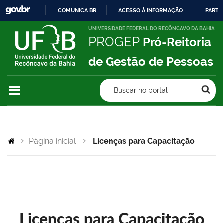
COMUNICA BR
ACESSO À INFORMAÇÃO
PARTI
IR
UNIVERSIDADE FEDERAL DO RECÔNCAVO DA BAHIA
PROGEP
Pró-Reitoria
PARA
O
de Gestão de Pessoas
CONTEÚDO
Buscar no portal
Página inicial
Licenças para Capacitação
Licenças para Capacitação