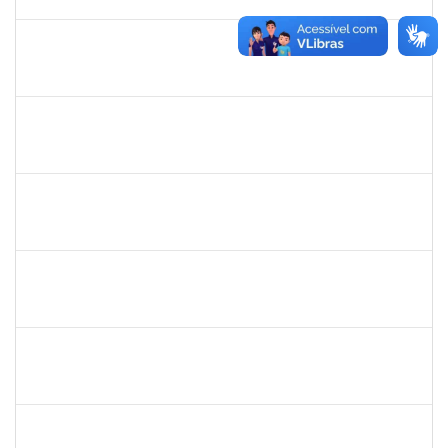
31/01/2021
Concluído
2170430
Marcos Augusto Oliveira Sales
Técnico
23007.00026821/2019-09
13/10/2020
12/01/2021
Concluído
1449978
DJENANE BRASIL DA CONCEICAO
Docente
23007.00012754/2020-60
21/09/2020
20/12/2020
Concluído
1919544
MARIA DAS GRAÇAS MASCARENHAS QUEIROZ
Técnico
23007.00028368/2019-47
19/11/2020
18/12/2020
Concluído
1841026
DEYSE DE SOUZA GONCALVES
Técnico
23007.00031887/2019-94
07/09/2020
05/12/2020
Concluído
1151118
Tereza Maria Duarte Falcon
Técnico
23007.00022210/2019-55
03/08/2020
02/11/2020
Concluído
1749124
Carolina Saldanha Scherer
Docente