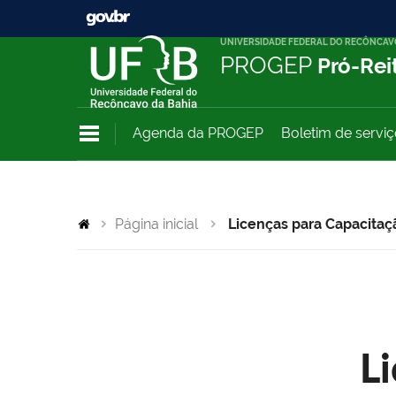
UNIVERSIDADE FEDERAL DO RECÔNCAV
PROGEP
Pró-Rei
Agenda da PROGEP
Boletim de servi
Página inicial
Licenças para Capacitaç
L