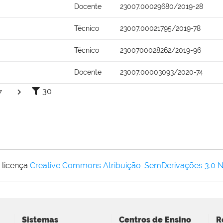
Docente
23007.00029680/2019-28
Técnico
23007.00021795/2019-78
Técnico
2300700028262/2019-96
Docente
23007.00003093/2020-74
30
7
 licença
Creative Commons Atribuição-SemDerivações 3.0 
Sistemas
Centros de Ensino
R