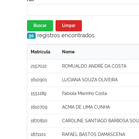
Buscar
Limpar
registros encontrados.
30
Matrícula
Nome
2157022
ROMUALDO ANDRÉ DA COSTA
1610901
LUCIANA SOUZA OLIVEIRA
1551189
Fabíola Marinho Costa
1610709
ACMA DE LIMA CUNHA
1870820
CAROLINE SANTIAGO BARBOSA SO
1871101
RAFAEL BASTOS DAMASCENA