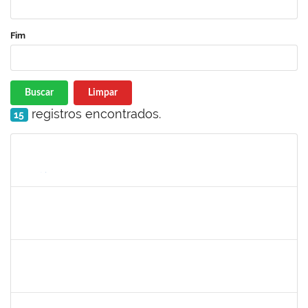
Fim
Buscar
Limpar
registros encontrados.
15
Matrícula
Nome
Cargo
Processo
Início
Fim
Status
1839639
Antônio José Sales
Técnico
230070026801/2019-64
01/07/2020
30/09/2020
Concluído
1345024
ANA LUCIA MORENO AMOR
Docente
23007.00029680/2019-28
01/07/2020
29/08/2020
Concluído