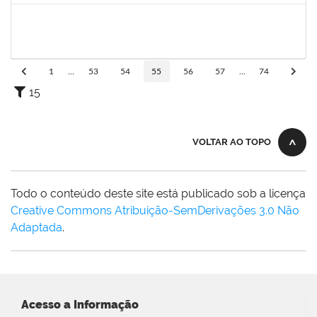
1871195
VERONICA RIBEIRO VIANA
Técnico
23007.00022113/2019-55
04/05/2020
02/07/2020
Concluído
1
...
53
54
55
56
57
...
74
15
VOLTAR AO TOPO
Todo o conteúdo deste site está publicado sob a licença
Creative Commons Atribuição-SemDerivações 3.0 Não
Adaptada
.
Acesso a Informação