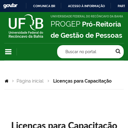
COMUNICA BR
ACESSO À INFORMAÇÃO
PARTI
IR
UNIVERSIDADE FEDERAL DO RECÔNCAVO DA BAHIA
PROGEP
Pró-Reitoria
PARA
O
de Gestão de Pessoas
CONTEÚDO
Buscar no portal
Página inicial
Licenças para Capacitação
Licenças para Capacitação