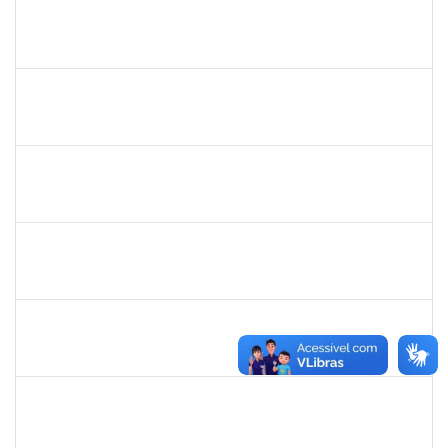
1859339
LUIZ EDUARDO DA SILVA E SILVA
Técnico
23007.00002322/2020-36
05/05/2020
04/08/2020
Concluído
287121
Aida Celeste Silveira Maia
Técnico
23007.00001106/2020-82
04/05/2020
03/08/2020
Concluído
1176749
Fabio Gonçalves Ferreira
Técnico
23007.00001633/2020-15
04/05/2020
03/08/2020
Concluído
1216603
JOSE MARCELO DANTAS DOS REIS
Docente
23007.0030482/2019-05
02/05/2020
01/08/2020
Concluído
1887545
Carolina Yamamoto Santos Martins
Técnico
23007.00022219/2019-06
22/06/2020
21/07/2020
Concluído
16506411
Mariese Conceição Alves dos Santos
Docente
2300700030897/2019-52
12/04/2020
11/07/2020
Concluído