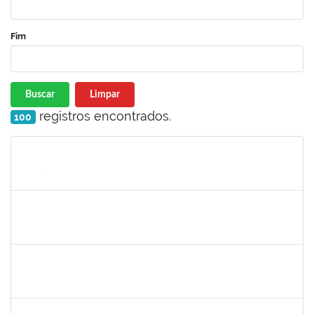
Fim
Buscar
Limpar
registros encontrados.
100
Matrícula
Nome
Cargo
Processo
Início
Fim
Status
2027532
Daniel Ewerton Santos Brito
Técnico
23007.00031737/2020-70
11/05/2020
10/08/2020
Concluído
1753026
Osman de Souza Lemos
Técnico
23007.00028964/2020-57
10/05/2020
09/08/2020
Concluído