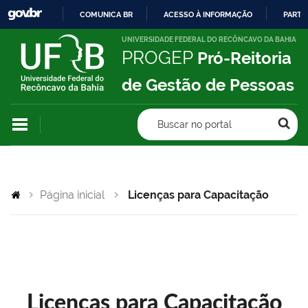
COMUNICA BR
ACESSO À INFORMAÇÃO
PARTI
IR
UNIVERSIDADE FEDERAL DO RECÔNCAVO DA BAHIA
PROGEP
Pró-Reitoria
PARA
O
de Gestão de Pessoas
CONTEÚDO
Buscar no portal
Página inicial
Licenças para Capacitação
Licenças para Capacitação