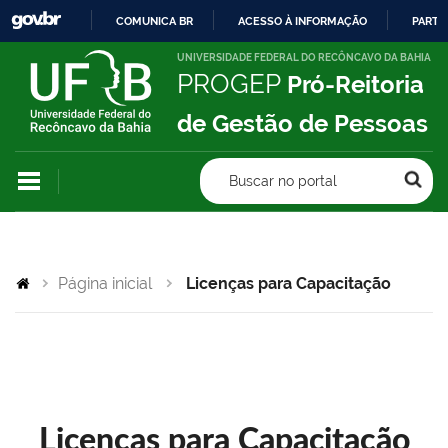
COMUNICA BR
ACESSO À INFORMAÇÃO
PARTI
IR
UNIVERSIDADE FEDERAL DO RECÔNCAVO DA BAHIA
PROGEP
Pró-Reitoria
PARA
O
de Gestão de Pessoas
CONTEÚDO
Buscar no portal
Página inicial
Licenças para Capacitação
Licenças para Capacitação