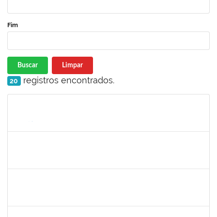
Fim
Buscar
Limpar
registros encontrados.
20
Matrícula
Nome
Cargo
Processo
Início
Fim
Status
1885091
Eliene Rodrigues Silva
Técnico
23007.00022043/2019-05
02/03/2020
01/06/2020
Concluído
2826117
Leandro Alex dos Santos da Silva
Técnico
2300700025154/2019-10
02/03/2020
01/06/2020
Concluído