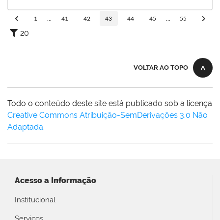
30/04/2020
Concluído
1
...
41
42
43
44
45
...
55
20
VOLTAR AO TOPO
Todo o conteúdo deste site está publicado sob a licença
Creative Commons Atribuição-SemDerivações 3.0 Não
Adaptada
.
Acesso a Informação
Institucional
Serviços