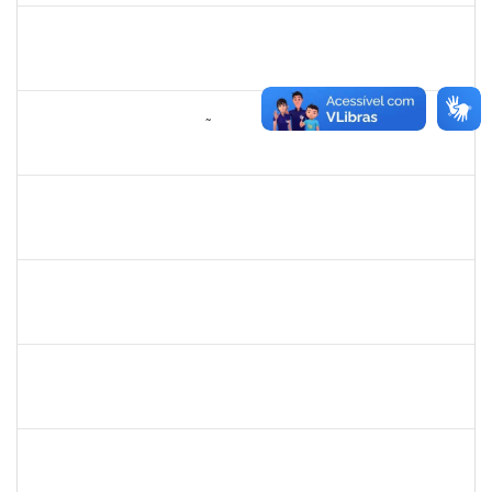
2175057
Edvaldo de Souza Andrade
Técnico
23007.00029544/2019-14
16/04/2020
30/04/2020
Concluído
285286
OSELITA DA ANUNCIAÇÃO ASSIS
Técnico
23007.00000743/2020-86
01/04/2020
30/04/2020
Concluído
2730989
Décio da Conceição Dias
Técnico
23007.00031596/2019-94
01/04/2020
30/04/2020
Concluído
1919544
MARIA DAS GRAÇAS MASCARENHAS QUEIROZ
Técnico
23007.00028368/2019-47
02/03/2020
30/04/2020
Concluído
1757769
Hadson de Oliveira Santos
Técnico
23007.00024137/2019-18
31/01/2020
30/04/2020
Concluído
1760269
Luciana dos Santos Sacramento
Técnico
23007.00024367/2019-16
31/01/2020