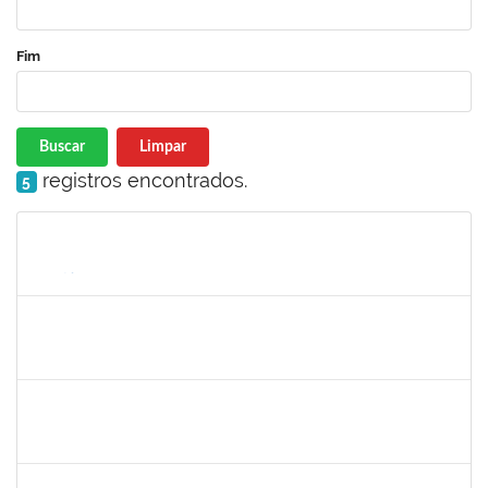
Fim
Buscar
Limpar
registros encontrados.
5
Matrícula
Nome
Cargo
Processo
Início
Fim
Status
2300700030887/2019
JANAILSON OLIVEIRA CAVALCANTI
Docente
2300700030887/2019-31
01/03/2020
31/05/2020
Concluído
1742376
SIBELE DE OLIVEIRA TOZETTO KLEIN
Docente
23007.00024448/2019-60
01/03/2020
30/05/2020
Concluído