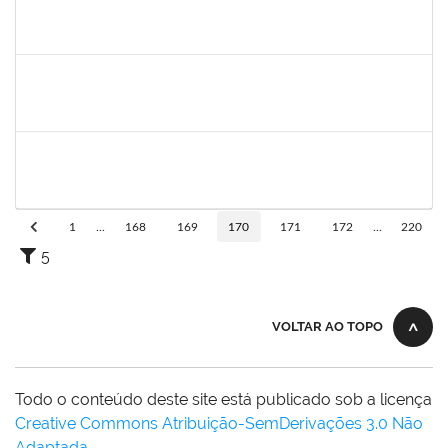
1216603
JOSE MARCELO DANTAS DOS REIS
Docente
23007.00018472/2020-98
01/03/2020
29/05/2020
Concluído
2183290
Sayuri Miranda Kuratani
Técnico
2300700027888/2019-09
21/02/2020
15/05/2020
Concluído
1760672
Denis Gadelha do Nascimento
Técnico
23007.00022199/2019-61
04/02/2020
03/05/2020
Concluído
1
...
168
169
170
171
172
...
220
5
VOLTAR AO TOPO
Todo o conteúdo deste site está publicado sob a licença
Creative Commons Atribuição-SemDerivações 3.0 Não
Adaptada
.