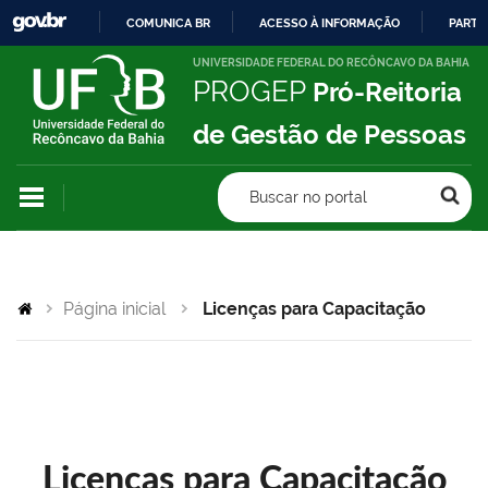
COMUNICA BR
ACESSO À INFORMAÇÃO
PARTI
IR
UNIVERSIDADE FEDERAL DO RECÔNCAVO DA BAHIA
PROGEP
Pró-Reitoria
PARA
O
de Gestão de Pessoas
CONTEÚDO
Buscar no portal
Página inicial
Licenças para Capacitação
Licenças para Capacitação