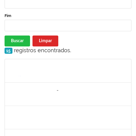
Fim
Buscar
Limpar
registros encontrados.
15
Matrícula
Nome
Cargo
Processo
Início
Fim
Status
285286
OSELITA DA ANUNCIAÇÃO ASSIS
Técnico
23007.00000743/2020-86
01/04/2020
30/04/2020
Concluído
2730989
Décio da Conceição Dias
Técnico
23007.00031596/2019-94
01/04/2020
30/04/2020
Concluído