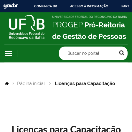
COMUNICA BR
ACESSO À INFORMAÇÃO
PARTI
IR
UNIVERSIDADE FEDERAL DO RECÔNCAVO DA BAHIA
PROGEP
Pró-Reitoria
PARA
O
de Gestão de Pessoas
CONTEÚDO
Buscar no portal
Página inicial
Licenças para Capacitação
Licenças para Capacitação