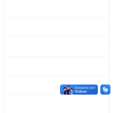
1690372
Leandro Moura da Silva Bom Conselho
Técnico
23007.00017099/2019-21
06/01/2020
05/04/2020
Concluído
2016424
Gabriela de oliveira Martins
Técnico
23007.00028859/2019-79
02/03/2020
01/04/2020
Concluído
1517602
Fabiana Lopes de Paula
Docente
23007.00015126/2019-39
02/01/2020
01/04/2020
Concluído
1058037
Luisa Maria Conceicao Silva
Técnico
23007.00021485/2019-36
02/01/2020
01/04/2020
Concluído
1759259
Fabiana de Jesus Cerqueira
Técnico
23007.00018040/2019-28
02/01/2020
01/04/2020
Concluído
279671
Maria Bárbara Gonçalves
Técnico
23007.00023936/2019-13
27/02/2020
27/03/2020
Concluído