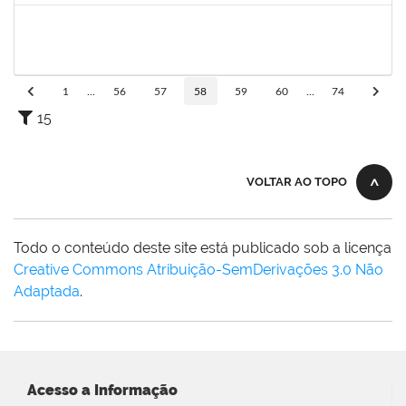
1754290
Rejane Barbosa Cardoso Passos
Técnico
23007.00022393/2019-61
20/12/2019
19/03/2020
Concluído
1
...
56
57
58
59
60
...
74
15
VOLTAR AO TOPO
Todo o conteúdo deste site está publicado sob a licença
Creative Commons Atribuição-SemDerivações 3.0 Não
Adaptada
.
Acesso a Informação