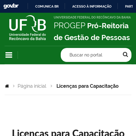
COMUNICA BR
ACESSO À INFORMAÇÃO
PARTI
IR
UNIVERSIDADE FEDERAL DO RECÔNCAVO DA BAHIA
PROGEP
Pró-Reitoria
PARA
O
de Gestão de Pessoas
CONTEÚDO
Buscar no portal
Página inicial
Licenças para Capacitação
Licenças para Capacitação