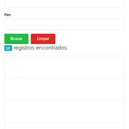
Fim
Buscar
Limpar
registros encontrados.
10
Matrícula
Nome
Cargo
Processo
Início
Fim
Status
1345024
Ana Lúcia Moreno Amor
Docente
23007.00029680/2019-28
09/03/2020
08/04/2020
Concluído
1690372
Leandro Moura da Silva Bom Conselho
Técnico
23007.00017099/2019-21
06/01/2020
05/04/2020
Concluído