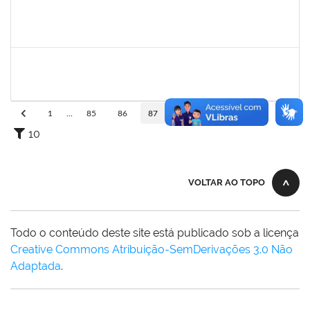
2039817
Alan Amorim Pinto
Técnico
23007.00025344/2019-21
17/02/2020
16/03/2020
Concluído
1753216
Acidailza Fernandes Mascarenhas
Técnico
23007.00024428/2019-18
16/12/2019
15/03/2020
Concluído
1
...
85
86
87
88
89
...
110
10
VOLTAR AO TOPO
Todo o conteúdo deste site está publicado sob a licença
Creative Commons Atribuição-SemDerivações 3.0 Não
Adaptada
.