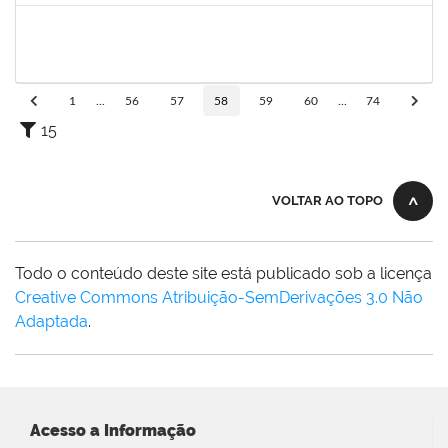
1749843
Leandro Barreto de Souza
Técnico
23007.00028833/2019-05
10/02/2020
10/03/2020
Concluído
1
...
56
57
58
59
60
...
74
15
VOLTAR AO TOPO
Todo o conteúdo deste site está publicado sob a licença
Creative Commons Atribuição-SemDerivações 3.0 Não
Adaptada
.
Acesso a Informação