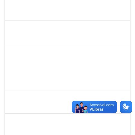
1754290
Rejane Barbosa Cardoso Passos
Técnico
23007.00022393/2019-61
20/12/2019
19/03/2020
Concluído
2039817
Alan Amorim Pinto
Técnico
23007.00025344/2019-21
17/02/2020
16/03/2020
Concluído
1753216
Acidailza Fernandes Mascarenhas
Técnico
23007.00024428/2019-18
16/12/2019
15/03/2020
Concluído
1730995
Danuza dos Santos Chaves
Técnico
23007.00021435/2019-28
16/12/2019
14/03/2020
Concluído
1557032
Zozilene Nascimento Santos Teles
Técnico
23007.00022108/2019-93
01/02/2020
13/03/2020
Concluído
1778547
Maitê dos Santos Rangel
Técnico
23007.00021131/2019-88
13/01/2020
12/03/2020
Concluído