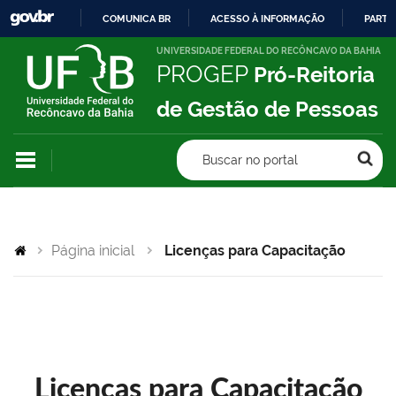
COMUNICA BR
ACESSO À INFORMAÇÃO
PARTI
IR
UNIVERSIDADE FEDERAL DO RECÔNCAVO DA BAHIA
PROGEP
Pró-Reitoria
PARA
O
de Gestão de Pessoas
CONTEÚDO
Buscar no portal
Página inicial
Licenças para Capacitação
Licenças para Capacitação