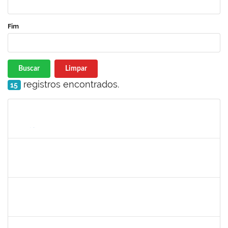
Fim
Buscar
Limpar
registros encontrados.
15
Matrícula
Nome
Cargo
Processo
Início
Fim
Status
1616198
Nadja Antonia Coelho dos Santos
Técnico
23007.00019147/2019-15
13/01/2020
11/04/2020
Concluído
1345024
Ana Lúcia Moreno Amor
Docente
23007.00029680/2019-28
09/03/2020
08/04/2020
Concluído